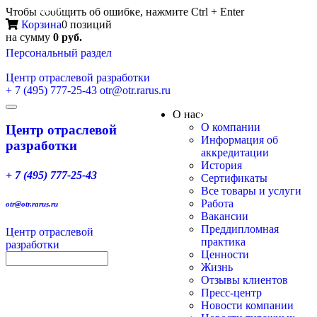
Меню
Чтобы сообщить об ошибке, нажмите Ctrl + Enter
Корзина
0 позиций
на сумму
0 руб.
Персональный раздел
Центр
отраслевой разработки
+ 7 (495) 777-25-43
otr@otr.rarus.ru
Toggle
О нас
›
navigation
О компании
Центр отраслевой
Информация об
разработки
аккредитации
История
+ 7 (495) 777-25-43
Сертификаты
Все товары и услуги
Работа
otr@otr.rarus.ru
Вакансии
Преддипломная
Центр отраслевой
практика
разработки
Ценности
Жизнь
Отзывы клиентов
Пресс-центр
Новости компании