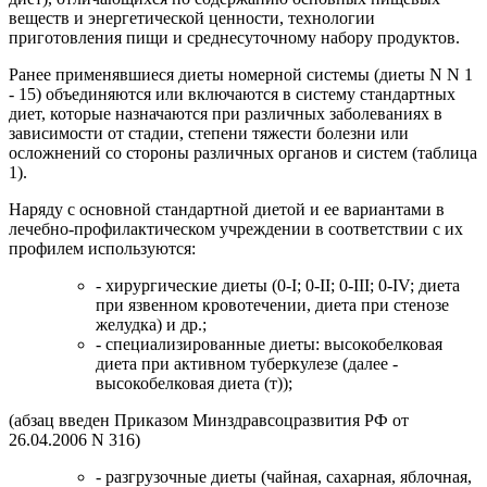
веществ и энергетической ценности, технологии
приготовления пищи и среднесуточному набору продуктов.
Ранее применявшиеся диеты номерной системы (диеты N N 1
- 15) объединяются или включаются в систему стандартных
диет, которые назначаются при различных заболеваниях в
зависимости от стадии, степени тяжести болезни или
осложнений со стороны различных органов и систем (таблица
1).
Наряду с основной стандартной диетой и ее вариантами в
лечебно-профилактическом учреждении в соответствии с их
профилем используются:
- хирургические диеты (0-I; 0-II; 0-III; 0-IV; диета
при язвенном кровотечении, диета при стенозе
желудка) и др.;
- специализированные диеты: высокобелковая
диета при активном туберкулезе (далее -
высокобелковая диета (т));
(абзац введен Приказом Минздравсоцразвития РФ от
26.04.2006 N 316)
- разгрузочные диеты (чайная, сахарная, яблочная,