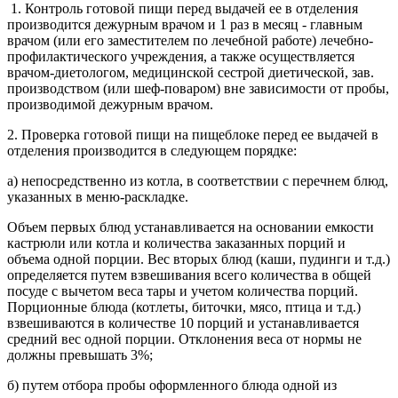
1. Контроль готовой пищи перед выдачей ее в отделения
производится дежурным врачом и 1 раз в месяц - главным
врачом (или его заместителем по лечебной работе) лечебно-
профилактического учреждения, а также осуществляется
врачом-диетологом, медицинской сестрой диетической, зав.
производством (или шеф-поваром) вне зависимости от пробы,
производимой дежурным врачом.
2. Проверка готовой пищи на пищеблоке перед ее выдачей в
отделения производится в следующем порядке:
а) непосредственно из котла, в соответствии с перечнем блюд,
указанных в меню-раскладке.
Объем первых блюд устанавливается на основании емкости
кастрюли или котла и количества заказанных порций и
объема одной порции. Вес вторых блюд (каши, пудинги и т.д.)
определяется путем взвешивания всего количества в общей
посуде с вычетом веса тары и учетом количества порций.
Порционные блюда (котлеты, биточки, мясо, птица и т.д.)
взвешиваются в количестве 10 порций и устанавливается
средний вес одной порции. Отклонения веса от нормы не
должны превышать 3%;
б) путем отбора пробы оформленного блюда одной из