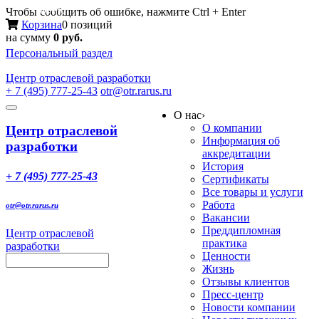
Меню
Чтобы сообщить об ошибке, нажмите Ctrl + Enter
Корзина
0 позиций
на сумму
0 руб.
Персональный раздел
Центр
отраслевой разработки
+ 7 (495) 777-25-43
otr@otr.rarus.ru
Toggle
О нас
›
navigation
О компании
Центр отраслевой
Информация об
разработки
аккредитации
История
+ 7 (495) 777-25-43
Сертификаты
Все товары и услуги
Работа
otr@otr.rarus.ru
Вакансии
Преддипломная
Центр отраслевой
практика
разработки
Ценности
Жизнь
Отзывы клиентов
Пресс-центр
Новости компании