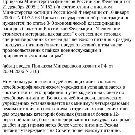
Приказом Министерства финансов Российской Федерации от
21 декабря 2005 г. N 152н (в соответствии с письмом
Министерства юстиции Российской Федерации от 10 января
2006 г. N 01/32-ЕЗ Приказ в государственной регистрации не
нуждается) по статье 340 экономической классификации
расходов бюджетов Российской Федерации "Увеличение
стоимости материальных запасов" с отнесением готовых
специализированных смесей для лечебного питания к разделу
"продукты питания (оплата продовольствия), в том числе
продовольственных пайков военнослужащим и
приравненным к ним лицам".
(абзац введен Приказом Минздравсоцразвития РФ от
26.04.2006 N 316)
Номенклатура постоянно действующих диет в каждом
лечебно-профилактическом учреждении устанавливается в
соответствии с его профилем и утверждается на Совете по
лечебному питанию. Во всех лечебно-профилактических
учреждениях устанавливается как минимум четырехразовый
режим питания, по показаниям в отдельных отделениях или
для отдельных категорий больных (язвенная болезнь 12-
перстной кишки, болезнь оперированного желудка, сахарный
диабет и др.) применяется более частое питание. Режим
питания утверждается на Совете по лечебному питанию.