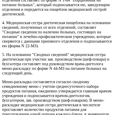
отделения составляет по форме N 1-84 "Порционник на
питание больных", который подписывается ею, заведующим
отделения и передается на пищеблок медицинской сестрой
диетической.
4. Медицинская сестра диетическая пищеблока на основании
сведений, полученных от всех отделений, составляет
"Сводные сведения по наличию больных, состоящих на
питании" в лечебно-профилактическом учреждении, которые
сверяются с данными приемного отделения и подписываются
ею (форма N 22-МЗ).
5. На основании "Сводных сведений" медицинская сестра
диетическая при участии зав. производством (шеф-повара) и
бухгалтера составляет под руководством врача-диетолога
меню-раскладку по форме N 44-МЗ на питание больных на
следующий день.
Меню-раскладка составляется согласно сводному
семидневному меню с учетом среднесуточного набора
продуктов питания, ежедневно утверждается главным врачом
учреждения и подписывается врачом-диетологом,
бухгалтером, зав. производством (шеф-поваром). В меню-
раскладке медицинская сестра диетическая в числителе
проставляет количество продуктов питания для
приготовления одной порции каждого блюда, в знаменателе