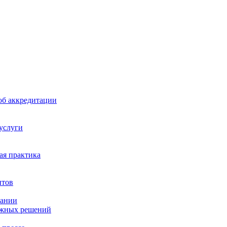
б аккредитации
 услуги
я практика
нтов
пании
ажных решений