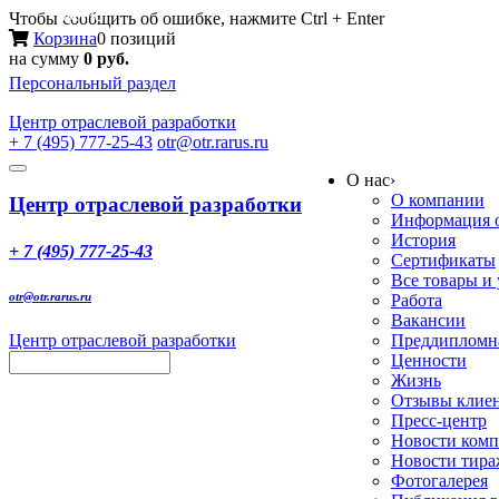
Меню
Чтобы сообщить об ошибке, нажмите Ctrl + Enter
Корзина
0 позиций
на сумму
0 руб.
Персональный раздел
Центр
отраслевой разработки
+ 7 (495) 777-25-43
otr@otr.rarus.ru
Toggle
О нас
›
navigation
О компании
Центр отраслевой разработки
Информация о
История
+ 7 (495) 777-25-43
Сертификаты
Все товары и
otr@otr.rarus.ru
Работа
Вакансии
Центр отраслевой разработки
Преддипломна
Ценности
Жизнь
Отзывы клие
Пресс-центр
Новости ком
Новости тир
Фотогалерея