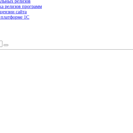
альных релизов
а релизов программ
цензии сайта
а платформе 1С