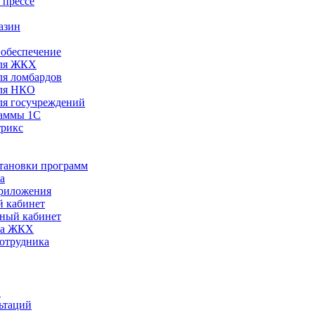
 прессе
азин
обеспечение
ля ЖКХ
я ломбардов
ля НКО
я госучреждений
раммы 1С
трикс
становки программ
а
риложения
 кабинет
ный кабинет
ра ЖКХ
сотрудника
С
ьтаций