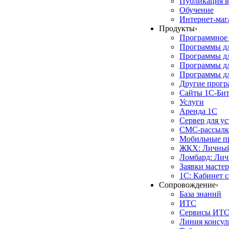
Публикация в
Обучение
Интернет-маг
Продукты
›
Программное 
Программы д
Программы дл
Программы д
Программы дл
Другие прог
Сайты 1С-Би
Услуги
Аренда 1С
Сервер для у
СМС-рассылк
Мобильные п
ЖКХ: Личный
Ломбард: Лич
Заявки масте
1С: Кабинет 
Сопровождение
›
База знаний
ИТС
Сервисы ИТ
Линия консул