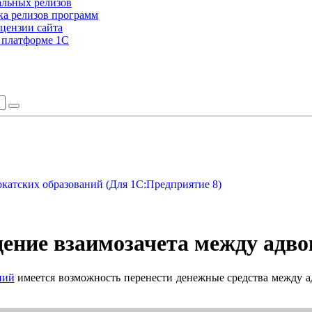
альных релизов
а релизов программ
цензии сайта
а платформе 1С
окатских образований (Для 1С:Предприятие 8)
ение взаимозачета между адв
ний
имеется возможность перенести денежные средства между ад