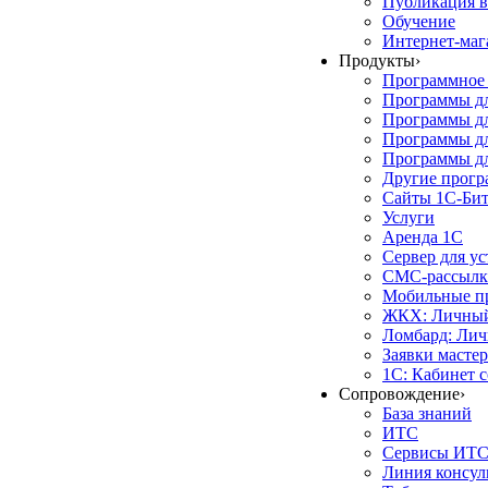
Публикация в
Обучение
Интернет-маг
Продукты
›
Программное 
Программы д
Программы дл
Программы д
Программы дл
Другие прог
Сайты 1С-Би
Услуги
Аренда 1С
Сервер для у
СМС-рассылк
Мобильные п
ЖКХ: Личный
Ломбард: Лич
Заявки масте
1С: Кабинет 
Сопровождение
›
База знаний
ИТС
Сервисы ИТ
Линия консул