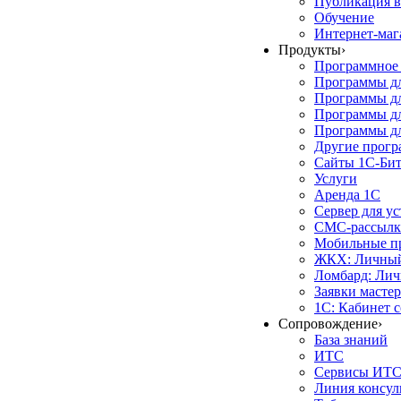
Публикация в
Обучение
Интернет-маг
Продукты
›
Программное 
Программы д
Программы дл
Программы д
Программы дл
Другие прог
Сайты 1С-Би
Услуги
Аренда 1С
Сервер для у
СМС-рассылк
Мобильные п
ЖКХ: Личный
Ломбард: Лич
Заявки масте
1С: Кабинет 
Сопровождение
›
База знаний
ИТС
Сервисы ИТ
Линия консул