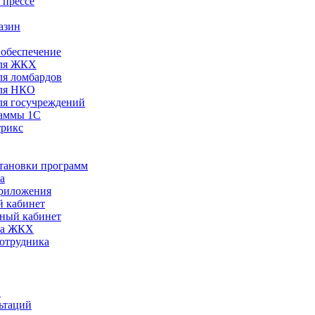
 прессе
азин
обеспечение
ля ЖКХ
я ломбардов
ля НКО
я госучреждений
раммы 1С
трикс
становки программ
а
риложения
 кабинет
ный кабинет
ра ЖКХ
сотрудника
С
ьтаций