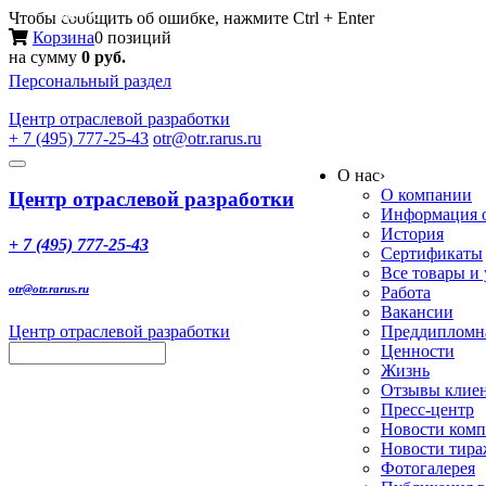
Меню
Чтобы сообщить об ошибке, нажмите Ctrl + Enter
Корзина
0 позиций
на сумму
0 руб.
Персональный раздел
Центр
отраслевой разработки
+ 7 (495) 777-25-43
otr@otr.rarus.ru
Toggle
О нас
›
navigation
О компании
Центр отраслевой разработки
Информация о
История
+ 7 (495) 777-25-43
Сертификаты
Все товары и
otr@otr.rarus.ru
Работа
Вакансии
Центр отраслевой разработки
Преддипломна
Ценности
Жизнь
Отзывы клие
Пресс-центр
Новости ком
Новости тир
Фотогалерея