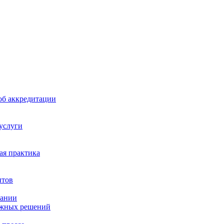
б аккредитации
 услуги
я практика
нтов
пании
ажных решений