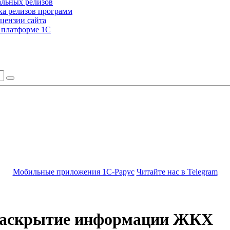
альных релизов
а релизов программ
цензии сайта
а платформе 1С
Мобильные приложения 1С-Рарус
Читайте нас в Telegram
ераскрытие информации ЖКХ