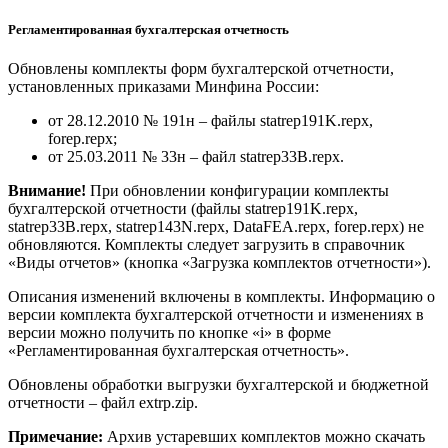
Регламентированная бухгалтерская отчетность
Обновлены комплекты форм бухгалтерской отчетности,
установленных приказами Минфина России:
от 28.12.2010 № 191н – файлы statrep191K.repx,
forep.repx;
от 25.03.2011 № 33н – файл statrep33B.repx.
Внимание!
При обновлении конфигурации комплекты
бухгалтерской отчетности (файлы statrep191K.repx,
statrep33B.repx, statrep143N.repx, DataFEA.repx, forep.repx) не
обновляются. Комплекты следует загрузить в справочник
«Виды отчетов» (кнопка «Загрузка комплектов отчетности»).
Описания изменений включены в комплекты. Информацию о
версии комплекта бухгалтерской отчетности и изменениях в
версии можно получить по кнопке «i» в форме
«Регламентированная бухгалтерская отчетность».
Обновлены обработки выгрузки бухгалтерской и бюджетной
отчетности – файл extrp.zip.
Примечание:
Архив устаревших комплектов можно скачать