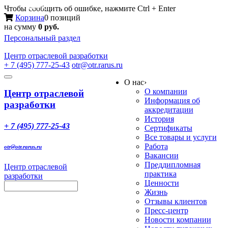
Меню
Чтобы сообщить об ошибке, нажмите Ctrl + Enter
Корзина
0 позиций
на сумму
0 руб.
Персональный раздел
Центр
отраслевой разработки
+ 7 (495) 777-25-43
otr@otr.rarus.ru
Toggle
О нас
›
navigation
О компании
Центр отраслевой
Информация об
разработки
аккредитации
История
+ 7 (495) 777-25-43
Сертификаты
Все товары и услуги
Работа
otr@otr.rarus.ru
Вакансии
Преддипломная
Центр отраслевой
практика
разработки
Ценности
Жизнь
Отзывы клиентов
Пресс-центр
Новости компании