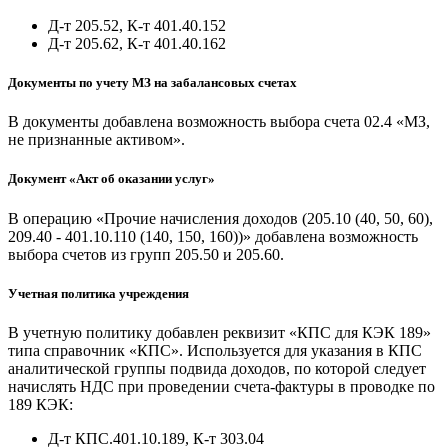
Д-т 205.52, К-т 401.40.152
Д-т 205.62, К-т 401.40.162
Документы по учету МЗ на забалансовых счетах
В документы добавлена возможность выбора счета 02.4 «МЗ,
не признанные активом».
Документ «Акт об оказании услуг»
В операцию «Прочие начисления доходов (205.10 (40, 50, 60),
209.40 - 401.10.110 (140, 150, 160))» добавлена возможность
выбора счетов из групп 205.50 и 205.60.
Учетная политика учреждения
В учетную политику добавлен реквизит «КПС для КЭК 189»
типа справочник «КПС». Используется для указания в КПС
аналитической группы подвида доходов, по которой следует
начислять НДС при проведении счета-фактуры в проводке по
189 КЭК:
Д-т КПС.401.10.189, К-т 303.04