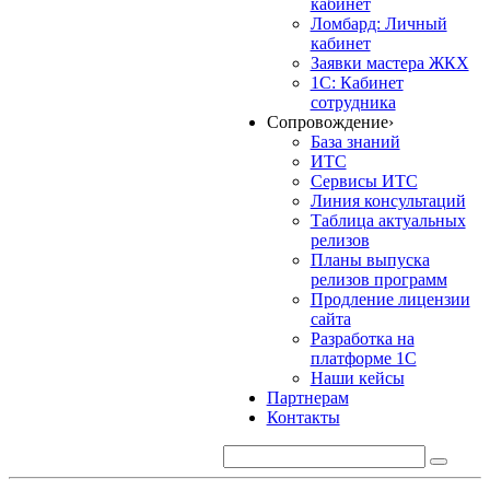
кабинет
Ломбард: Личный
кабинет
Заявки мастера ЖКХ
1С: Кабинет
сотрудника
Сопровождение
›
База знаний
ИТС
Сервисы ИТС
Линия консультаций
Таблица актуальных
релизов
Планы выпуска
релизов программ
Продление лицензии
сайта
Разработка на
платформе 1С
Наши кейсы
Партнерам
Контакты