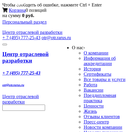
Меню
Чтобы сообщить об ошибке, нажмите Ctrl + Enter
Корзина
0 позиций
на сумму
0 руб.
Персональный раздел
Центр
отраслевой разработки
+ 7 (495) 777-25-43
otr@otr.rarus.ru
Toggle
О нас
›
navigation
О компании
Центр отраслевой
Информация об
разработки
аккредитации
История
+ 7 (495) 777-25-43
Сертификаты
Все товары и услуги
Работа
otr@otr.rarus.ru
Вакансии
Преддипломная
Центр отраслевой
практика
разработки
Ценности
Жизнь
Отзывы клиентов
Пресс-центр
Новости компании