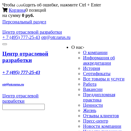
Меню
Чтобы сообщить об ошибке, нажмите Ctrl + Enter
Корзина
0 позиций
на сумму
0 руб.
Персональный раздел
Центр
отраслевой разработки
+ 7 (495) 777-25-43
otr@otr.rarus.ru
Toggle
О нас
›
navigation
О компании
Центр отраслевой
Информация об
разработки
аккредитации
История
+ 7 (495) 777-25-43
Сертификаты
Все товары и услуги
Работа
otr@otr.rarus.ru
Вакансии
Преддипломная
Центр отраслевой
практика
разработки
Ценности
Жизнь
Отзывы клиентов
Пресс-центр
Новости компании