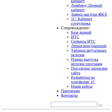
кабинет
Ломбард: Личный
кабинет
Заявки мастера ЖКХ
1С: Кабинет
сотрудника
Сопровождение
›
База знаний
ИТС
Сервисы ИТС
Линия консультаций
Таблица актуальных
релизов
Планы выпуска
релизов программ
Продление лицензии
сайта
Разработка на
платформе 1С
Наши кейсы
Партнерам
Контакты