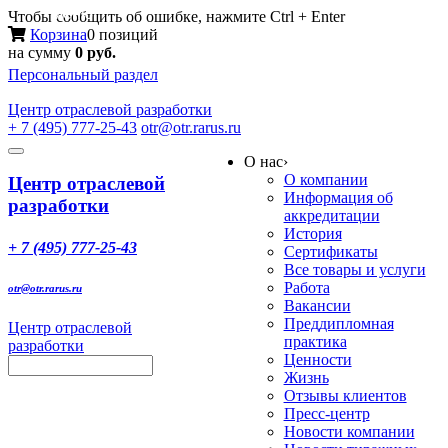
Меню
Чтобы сообщить об ошибке, нажмите Ctrl + Enter
Корзина
0 позиций
на сумму
0 руб.
Персональный раздел
Центр
отраслевой разработки
+ 7 (495) 777-25-43
otr@otr.rarus.ru
Toggle
О нас
›
navigation
О компании
Центр отраслевой
Информация об
разработки
аккредитации
История
+ 7 (495) 777-25-43
Сертификаты
Все товары и услуги
Работа
otr@otr.rarus.ru
Вакансии
Преддипломная
Центр отраслевой
практика
разработки
Ценности
Жизнь
Отзывы клиентов
Пресс-центр
Новости компании