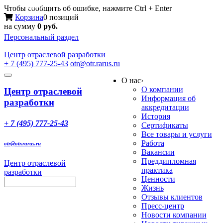
Меню
Чтобы сообщить об ошибке, нажмите Ctrl + Enter
Корзина
0 позиций
на сумму
0 руб.
Персональный раздел
Центр
отраслевой разработки
+ 7 (495) 777-25-43
otr@otr.rarus.ru
Toggle
О нас
›
navigation
О компании
Центр отраслевой
Информация об
разработки
аккредитации
История
+ 7 (495) 777-25-43
Сертификаты
Все товары и услуги
Работа
otr@otr.rarus.ru
Вакансии
Преддипломная
Центр отраслевой
практика
разработки
Ценности
Жизнь
Отзывы клиентов
Пресс-центр
Новости компании