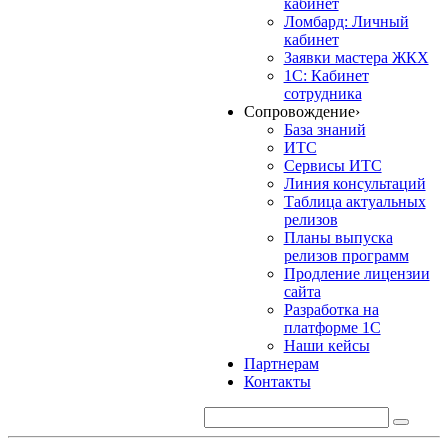
кабинет
Ломбард: Личный
кабинет
Заявки мастера ЖКХ
1С: Кабинет
сотрудника
Сопровождение
›
База знаний
ИТС
Сервисы ИТС
Линия консультаций
Таблица актуальных
релизов
Планы выпуска
релизов программ
Продление лицензии
сайта
Разработка на
платформе 1С
Наши кейсы
Партнерам
Контакты