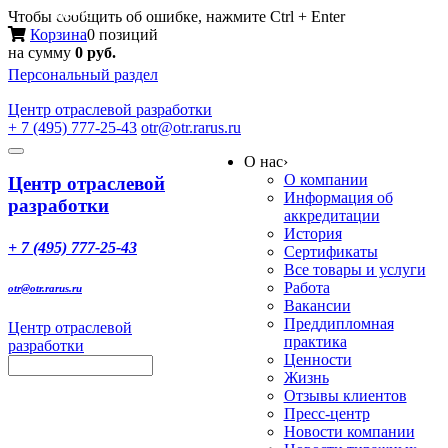
Меню
Чтобы сообщить об ошибке, нажмите Ctrl + Enter
Корзина
0 позиций
на сумму
0 руб.
Персональный раздел
Центр
отраслевой разработки
+ 7 (495) 777-25-43
otr@otr.rarus.ru
Toggle
О нас
›
navigation
О компании
Центр отраслевой
Информация об
разработки
аккредитации
История
+ 7 (495) 777-25-43
Сертификаты
Все товары и услуги
Работа
otr@otr.rarus.ru
Вакансии
Преддипломная
Центр отраслевой
практика
разработки
Ценности
Жизнь
Отзывы клиентов
Пресс-центр
Новости компании