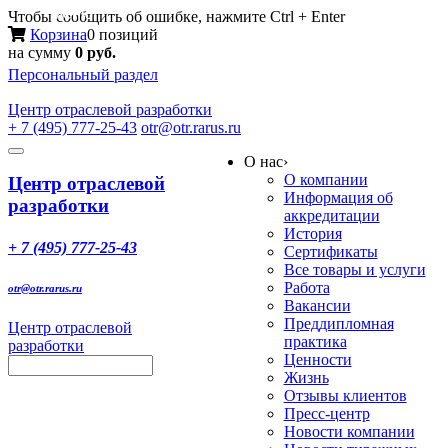
Меню
Чтобы сообщить об ошибке, нажмите Ctrl + Enter
Корзина
0 позиций
на сумму
0 руб.
Персональный раздел
Центр
отраслевой разработки
+ 7 (495) 777-25-43
otr@otr.rarus.ru
Toggle
О нас
›
navigation
О компании
Центр отраслевой
Информация об
разработки
аккредитации
История
+ 7 (495) 777-25-43
Сертификаты
Все товары и услуги
Работа
otr@otr.rarus.ru
Вакансии
Преддипломная
Центр отраслевой
практика
разработки
Ценности
Жизнь
Отзывы клиентов
Пресс-центр
Новости компании