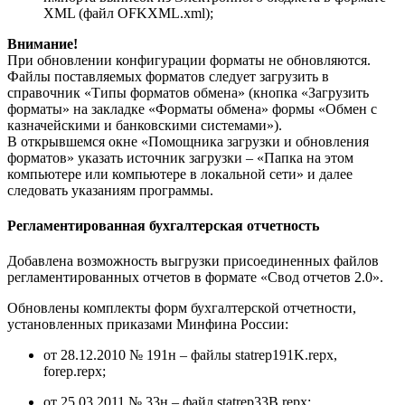
XML (файл OFKXML.xml);
Внимание!
При обновлении конфигурации форматы не обновляются.
Файлы поставляемых форматов следует загрузить в
справочник «Типы форматов обмена» (кнопка «Загрузить
форматы» на закладке «Форматы обмена» формы «Обмен с
казначейскими и банковскими системами»).
В открывшемся окне «Помощника загрузки и обновления
форматов» указать источник загрузки – «Папка на этом
компьютере или компьютере в локальной сети» и далее
следовать указаниям программы.
Регламентированная бухгалтерская отчетность
Добавлена возможность выгрузки присоединенных файлов
регламентированных отчетов в формате «Свод отчетов 2.0».
Обновлены комплекты форм бухгалтерской отчетности,
установленных приказами Минфина России:
от 28.12.2010 № 191н – файлы statrep191K.repx,
forep.repx;
от 25.03.2011 № 33н – файл statrep33B.repx;