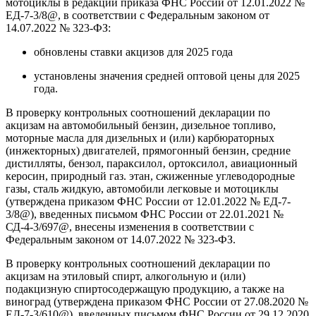
мотоциклы в редакции приказа ФНС России от 12.01.2022 №
ЕД-7-3/8@, в соответствии с Федеральным законом от
14.07.2022 № 323-ФЗ:
обновлены ставки акцизов для 2025 года
установлены значения средней оптовой цены для 2025
года.
В проверку контрольных соотношений декларации по
акцизам на автомобильный бензин, дизельное топливо,
моторные масла для дизельных и (или) карбюраторных
(инжекторных) двигателей, прямогонный бензин, средние
дистилляты, бензол, параксилол‚ ортоксилол‚ авиационный
керосин, природный газ. этан, сжиженные углеводородные
газы, сталь жидкую, автомобили легковые и мотоциклы
(утверждена приказом ФНС России от 12.01.2022 № ЕД-7-
3/8@), введенных письмом ФНС России от 22.01.2021 №
СД-4-3/697@, внесены изменения в соответствии с
Федеральным законом от 14.07.2022 № 323-ФЗ.
В проверку контрольных соотношений декларации по
акцизам на этиловый спирт, алкогольную и (или)
подакцизную спиртосодержащую продукцию, а также на
виноград (утверждена приказом ФНС России от 27.08.2020 №
ЕД-7-3/610@), введенных письмом ФНС России от 29.12.2020