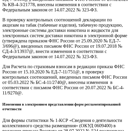
№ КВ-4-3/21778, внесены изменения в соответствии с
Федеральным законом от 14.07.2022 № 323-ФЗ.
В проверку контрольных соотношений декларации по
акцизам на табак (табачные изделия), табачную продукцию,
электронные системы доставки никотина и жидкости для
электронных систем доставки никотина в электронной форме
(утверждена приказом ФНС России от 25.09.2020 № ЕД-7-
3/696@), введенных письмом ФНС России от 19.07.2018 №
СД-4-3/13937@, внести изменения в соответствии с
Федеральным законом от 14.07.2022 № 323-ФЗ.
Для Расчета по страховым взносам в редакции приказа ФНС
России от 15.10.2020 № ЕД-7-11/751@, в проверку
контрольных соотношений, введенных письмом ФНС России
от 05.03.2022 № БС-4-11/2740@, внесены изменения в
соответствии с письмом ФНС России от 20.07.2022 № БС-4-
11/9270@.
Изменения в электронном представлении форм регламентированной
отчетности
Для формы статистики № 1-КСР «Сведения о деятельности
коллективного средства размещения» (ОКУД 0609400) в
редакции приказа Росстата от 28.07.2022 № 524 реализована