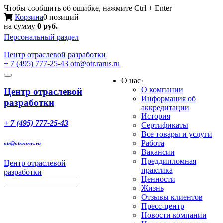
Меню
Чтобы сообщить об ошибке, нажмите Ctrl + Enter
Корзина
0 позиций
на сумму
0 руб.
Персональный раздел
Центр
отраслевой разработки
+ 7 (495) 777-25-43
otr@otr.rarus.ru
Toggle
О нас
›
navigation
О компании
Центр отраслевой
Информация об
разработки
аккредитации
История
+ 7 (495) 777-25-43
Сертификаты
Все товары и услуги
Работа
otr@otr.rarus.ru
Вакансии
Преддипломная
Центр отраслевой
практика
разработки
Ценности
Жизнь
Отзывы клиентов
Пресс-центр
Новости компании