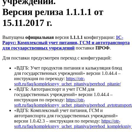
учреждений.
Версия релиза 1.1.1.1 от
15.11.2017 г.
Выпущена
официальная
версия
1.1.1.1
конфигурации:
1С-
Рарус: Комплексный учет питания, ГСМ и автотранспорта
для государственных учреждений
поставки
ПРОФ
.
Для поставки предусмотрен переход с конфигураций:
«ВДГБ: Учет продуктов питания и калькуляция блюд
для государственных учреждений» версии 1.0.44.4 –
инструкция по переходу:
https://otr-
soft.ru/faq/kompleksnyy_uchet_pitaniya/perehod_pitanie/
«ВДГБ: Автотранспорт и учет ГСМ для
государственных учреждений» версии 1.0.44.4 –
инструкция по переходу:
https://otr-
soft.ru/faq/kompleksnyy_uchet_pitaniya/perehod_avtotransport
«ВДГБ: Комплексный учет питания, ГСМ и
автотранспорта для государственных учреждений»
версии 1.0.42.3 – инструкция по переходу:
https://otr-
soft.ru/faq/kompleksnyy_uchet_pitaniya/perehod_kompleksniy