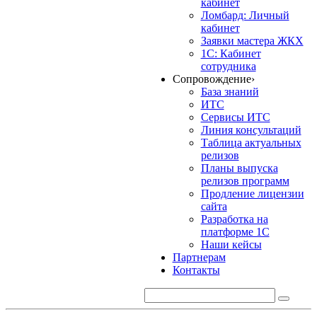
кабинет
Ломбард: Личный
кабинет
Заявки мастера ЖКХ
1С: Кабинет
сотрудника
Сопровождение
›
База знаний
ИТС
Сервисы ИТС
Линия консультаций
Таблица актуальных
релизов
Планы выпуска
релизов программ
Продление лицензии
сайта
Разработка на
платформе 1С
Наши кейсы
Партнерам
Контакты