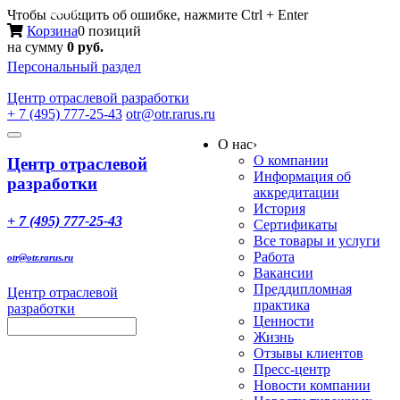
Меню
Чтобы сообщить об ошибке, нажмите Ctrl + Enter
Корзина
0 позиций
на сумму
0 руб.
Персональный раздел
Центр
отраслевой разработки
+ 7 (495) 777-25-43
otr@otr.rarus.ru
Toggle
О нас
›
navigation
О компании
Центр отраслевой
Информация об
разработки
аккредитации
История
+ 7 (495) 777-25-43
Сертификаты
Все товары и услуги
Работа
otr@otr.rarus.ru
Вакансии
Преддипломная
Центр отраслевой
практика
разработки
Ценности
Жизнь
Отзывы клиентов
Пресс-центр
Новости компании