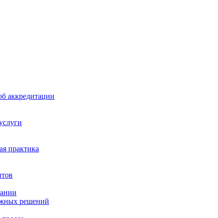
б аккредитации
 услуги
я практика
нтов
пании
ажных решений