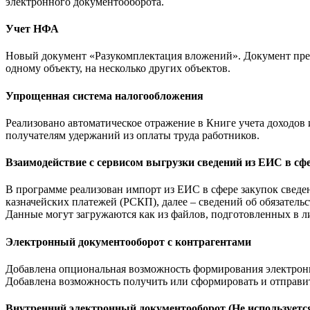
электронного документооборота.
Учет НФА
Новый документ «Разукомплектация вложений». Документ пре
одному объекту, на несколько других объектов.
Упрощенная система налогообложения
Реализовано автоматическое отражение в Книге учета доходов 
получателям удержаний из оплаты труда работников.
Взаимодействие с сервисом выгрузки сведений из ЕИС в сф
В программе реализован импорт из ЕИС в сфере закупок свед
казначейских платежей (РСКП), далее – сведений об обязательс
Данные могут загружаются как из файлов, подготовленных в 
Электронный документооборот с контрагентами
Добавлена опциональная возможность формирования электронн
Добавлена возможность получить или сформировать и отправи
Внутренний электронный документооборот (Не используетс