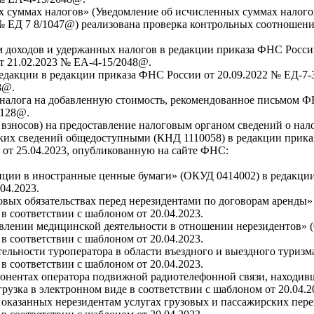
 суммах налогов» (Уведомление об исчисленных суммах налогов
 № ЕД 7 8/1047@) реализована проверка контрольных соотношен
 доходов и удержанных налогов в редакции приказа ФНС Росси
 21.02.2023 № ЕА-4-15/2048@.
редакции в редакции приказа ФНС России от 20.09.2022 № ЕД-7
8@.
 налога на добавленную стоимость, рекомендованное письмом Ф
5128@.
взносов) на предоставление налоговым органом сведений о нал
аких сведений общедоступными (КНД 1110058) в редакции прик
 от 25.04.2023, опубликованную на сайте ФНС:
и в иностранные ценные бумаги» (ОКУД 0414002) в редакции У
04.2023.
х обязательствах перед нерезидентами по договорам аренды» 
в соответствии с шаблоном от 20.04.2023.
лении медицинской деятельности в отношении нерезидентов» (
в соответствии с шаблоном от 20.04.2023.
ьности туроператора в области въездного и выездного туризма
в соответствии с шаблоном от 20.04.2023.
ентах оператора подвижной радиотелефонной связи, находивш
рузка в электронном виде в соответствии с шаблоном от 20.04.2
азанных нерезидентам услугах грузовых и пассажирских перев