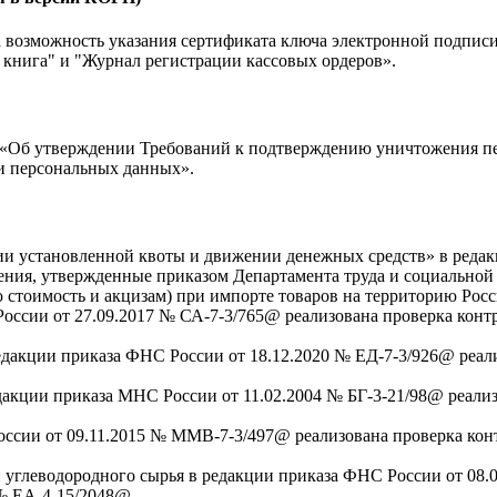
возможность указания сертификата ключа электронной подписи,
 книга" и "Журнал регистрации кассовых ордеров».
79 «Об утверждении Требований к подтверждению уничтожения 
и персональных данных».
и установленной квоты и движении денежных средств» в редак
ения, утвержденные приказом Департамента труда и социальной 
 стоимость и акцизам) при импорте товаров на территорию Рос
России от 27.09.2017 № СА-7-3/765@ реализована проверка ко
редакции приказа ФНС России от 18.12.2020 № ЕД-7-3/926@ реа
едакции приказа МНС России от 11.02.2004 № БГ-3-21/98@ реал
России от 09.11.2015 № ММВ-7-3/497@ реализована проверка к
 углеводородного сырья в редакции приказа ФНС России от 08.
№ ЕА-4-15/2048@.