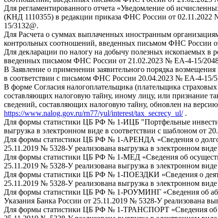
Для регламентированного отчета «Уведомление об исчисленных
(КНД 1110355) в редакции приказа ФНС России от 02.11.2022
15/3132@.
Для Расчета о суммах выплаченных иностранным организациям
контрольных соотношений, введенных письмом ФНС России от
Для декларации по налогу на добычу полезных ископаемых в 
введенных письмом ФНС России от 21.02.2023 № ЕА-4-15/204
В Заявление о применении заявительного порядка возмещения
в соответствии с письмом ФНС России 20.04.2023 № ЕА-4-15/
В форме Согласия налогоплательщика (плательщика страховых 
составляющих налоговую тайну, иному лицу, или признание т
сведений, составляющих налоговую тайну, обновлен на версию
https://www.nalog.gov.ru/rn77/yul/interest/tax_secrecy_ul/
.
Для формы статистики ЦБ РФ № 1-ИЦБ "Портфельные инвестици
выгрузка в электронном виде в соответствии с шаблоном от 20.
Для формы статистики ЦБ РФ № 1-АРЕНДА «Сведения о долговы
25.11.2019 № 5328-У реализована выгрузка в электронном виде 
Для формы статистики ЦБ РФ № 1-МЕД «Сведения об осуществ
25.11.2019 № 5328-У реализована выгрузка в электронном виде 
Для формы статистики ЦБ РФ № 1-ПОЕЗДКИ «Сведения о деятел
25.11.2019 № 5328-У реализована выгрузка в электронном виде 
Для формы статистики ЦБ РФ № 1-РОУМИНГ «Сведения об абон
Указания Банка России от 25.11.2019 № 5328-У реализована выг
Для формы статистики ЦБ РФ № 1-ТРАНСПОРТ «Сведения об ок