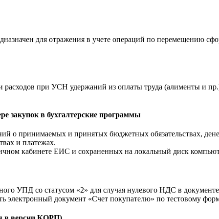
дназначен для отражения в учете операций по перемещению сф
и расходов при УСН удержаний из оплаты труда (алименты и пр.
ере закупок в бухгалтерские программы
ений о принимаемых и принятых бюджетных обязательствах, ден
твах и платежах.
личном кабинете ЕИС и сохраненных на локальный диск компьюте
ого УПД со статусом «2» для случая нулевого НДС в документе
ть электронный документ «Счет покупателю» по тестовому фор
я в версии КОРП)