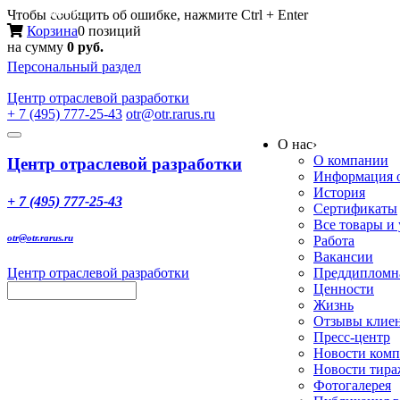
Меню
Чтобы сообщить об ошибке, нажмите Ctrl + Enter
Корзина
0 позиций
на сумму
0 руб.
Персональный раздел
Центр
отраслевой разработки
+ 7 (495) 777-25-43
otr@otr.rarus.ru
Toggle
О нас
›
navigation
О компании
Центр отраслевой разработки
Информация о
История
+ 7 (495) 777-25-43
Сертификаты
Все товары и
otr@otr.rarus.ru
Работа
Вакансии
Центр отраслевой разработки
Преддипломна
Ценности
Жизнь
Отзывы клие
Пресс-центр
Новости ком
Новости тир
Фотогалерея