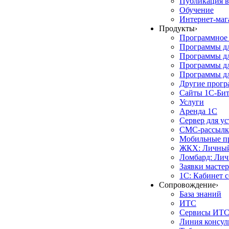
Публикация в
Обучение
Интернет-маг
Продукты
›
Программное 
Программы д
Программы дл
Программы д
Программы дл
Другие прог
Сайты 1С-Би
Услуги
Аренда 1С
Сервер для у
СМС-рассылк
Мобильные п
ЖКХ: Личный
Ломбард: Лич
Заявки масте
1С: Кабинет 
Сопровождение
›
База знаний
ИТС
Сервисы ИТ
Линия консул