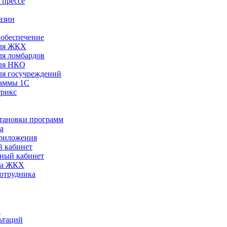
 прессе
азин
обеспечение
ля ЖКХ
я ломбардов
ля НКО
я госучреждений
раммы 1С
трикс
становки программ
а
риложения
 кабинет
ный кабинет
ра ЖКХ
сотрудника
С
ьтаций