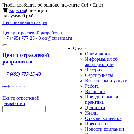
Меню
Чтобы сообщить об ошибке, нажмите Ctrl + Enter
Корзина
0 позиций
на сумму
0 руб.
Персональный раздел
Центр
отраслевой разработки
+ 7 (495) 777-25-43
otr@otr.rarus.ru
Toggle
О нас
›
navigation
О компании
Центр отраслевой
Информация об
разработки
аккредитации
История
+ 7 (495) 777-25-43
Сертификаты
Все товары и услуги
Работа
otr@otr.rarus.ru
Вакансии
Преддипломная
Центр отраслевой
практика
разработки
Ценности
Жизнь
Отзывы клиентов
Пресс-центр
Новости компании