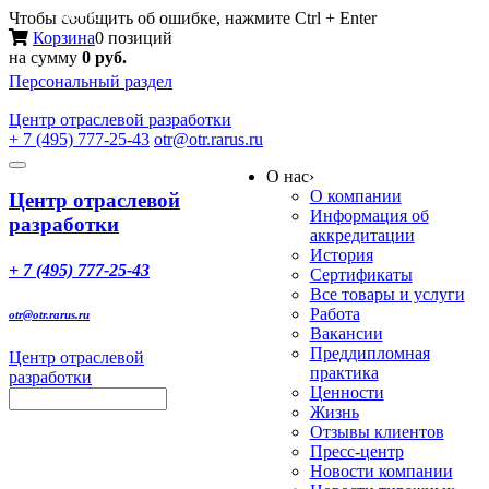
Меню
Чтобы сообщить об ошибке, нажмите Ctrl + Enter
Корзина
0 позиций
на сумму
0 руб.
Персональный раздел
Центр
отраслевой разработки
+ 7 (495) 777-25-43
otr@otr.rarus.ru
Toggle
О нас
›
navigation
О компании
Центр отраслевой
Информация об
разработки
аккредитации
История
+ 7 (495) 777-25-43
Сертификаты
Все товары и услуги
Работа
otr@otr.rarus.ru
Вакансии
Преддипломная
Центр отраслевой
практика
разработки
Ценности
Жизнь
Отзывы клиентов
Пресс-центр
Новости компании