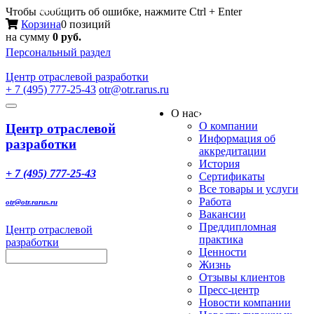
Меню
Чтобы сообщить об ошибке, нажмите Ctrl + Enter
Корзина
0 позиций
на сумму
0 руб.
Персональный раздел
Центр
отраслевой разработки
+ 7 (495) 777-25-43
otr@otr.rarus.ru
Toggle
О нас
›
navigation
О компании
Центр отраслевой
Информация об
разработки
аккредитации
История
+ 7 (495) 777-25-43
Сертификаты
Все товары и услуги
Работа
otr@otr.rarus.ru
Вакансии
Преддипломная
Центр отраслевой
практика
разработки
Ценности
Жизнь
Отзывы клиентов
Пресс-центр
Новости компании