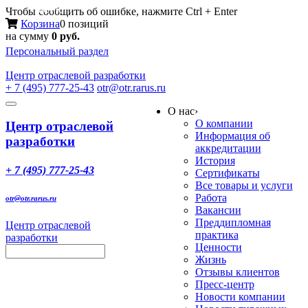
Меню
Чтобы сообщить об ошибке, нажмите Ctrl + Enter
Корзина
0 позиций
на сумму
0 руб.
Персональный раздел
Центр
отраслевой разработки
+ 7 (495) 777-25-43
otr@otr.rarus.ru
Toggle
О нас
›
navigation
О компании
Центр отраслевой
Информация об
разработки
аккредитации
История
+ 7 (495) 777-25-43
Сертификаты
Все товары и услуги
Работа
otr@otr.rarus.ru
Вакансии
Преддипломная
Центр отраслевой
практика
разработки
Ценности
Жизнь
Отзывы клиентов
Пресс-центр
Новости компании