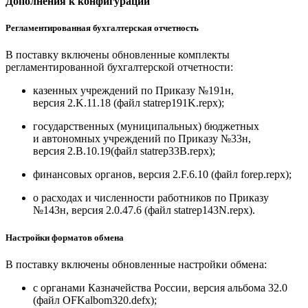
Дополнения к конфигурации
Регламентированная бухгалтерская отчетность
В поставку включены обновленные комплекты
регламентированной бухгалтерской отчетности:
казенных учреждений по Приказу №191н,
версия 2.K.11.18 (файл statrep191K.repx);
государственных (муниципальных) бюджетных
и автономных учреждений по Приказу №33н,
версия 2.B.10.19(файл statrep33B.repx);
финансовых органов, версия 2.F.6.10 (файл forep.repx);
о расходах и численности работников по Приказу
№143н, версия 2.0.47.6 (файл statrep143N.repx).
Настройки форматов обмена
В поставку включены обновленные настройки обмена:
с органами Казначейства России, версия альбома 32.0
(файл OFKalbom320.defx);