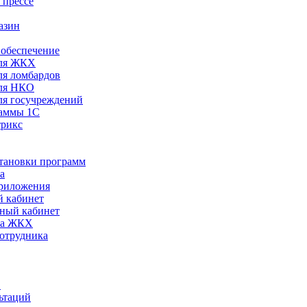
 прессе
азин
обеспечение
ля ЖКХ
я ломбардов
ля НКО
я госучреждений
раммы 1С
трикс
становки программ
а
риложения
 кабинет
ный кабинет
ра ЖКХ
сотрудника
С
ьтаций