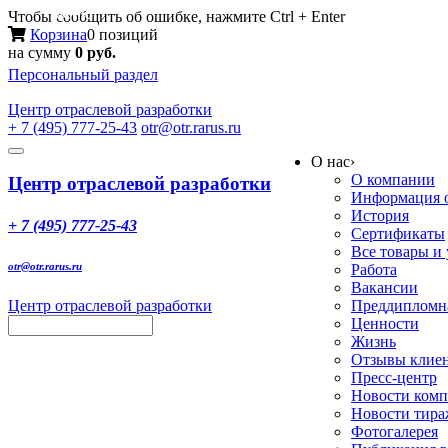
Меню
Чтобы сообщить об ошибке, нажмите Ctrl + Enter
Корзина
0 позиций
на сумму
0 руб.
Персональный раздел
Центр
отраслевой разработки
+ 7 (495) 777-25-43
otr@otr.rarus.ru
Toggle
О нас
›
navigation
О компании
Центр отраслевой разработки
Информация о
История
+ 7 (495) 777-25-43
Сертификаты
Все товары и
otr@otr.rarus.ru
Работа
Вакансии
Центр отраслевой разработки
Преддипломна
Ценности
Жизнь
Отзывы клие
Пресс-центр
Новости ком
Новости тир
Фотогалерея