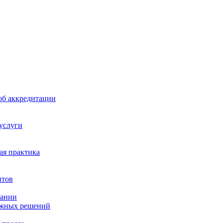
б аккредитации
 услуги
я практика
нтов
пании
ажных решений