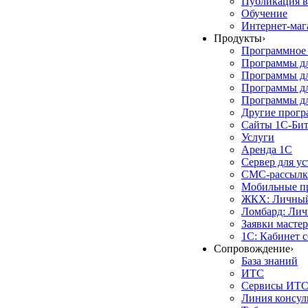
Публикация в
Обучение
Интернет-маг
Продукты
›
Программное 
Программы д
Программы дл
Программы д
Программы дл
Другие прог
Сайты 1С-Би
Услуги
Аренда 1С
Сервер для у
СМС-рассылк
Мобильные п
ЖКХ: Личный
Ломбард: Лич
Заявки масте
1С: Кабинет 
Сопровождение
›
База знаний
ИТС
Сервисы ИТ
Линия консул