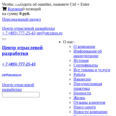
Меню
Чтобы сообщить об ошибке, нажмите Ctrl + Enter
Корзина
0 позиций
на сумму
0 руб.
Персональный раздел
Центр
отраслевой разработки
+ 7 (495) 777-25-43
otr@otr.rarus.ru
Toggle
О нас
›
navigation
О компании
Центр отраслевой
Информация об
разработки
аккредитации
История
+ 7 (495) 777-25-43
Сертификаты
Все товары и услуги
Работа
otr@otr.rarus.ru
Вакансии
Преддипломная
Центр отраслевой
практика
разработки
Ценности
Жизнь
Отзывы клиентов
Пресс-центр
Новости компании