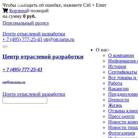
Меню
Чтобы сообщить об ошибке, нажмите Ctrl + Enter
Корзина
0 позиций
на сумму
0 руб.
Персональный раздел
Центр
отраслевой разработки
+ 7 (495) 777-25-43
otr@otr.rarus.ru
Toggle
О нас
›
navigation
О компании
Центр отраслевой разработки
Информация о
История
+ 7 (495) 777-25-43
Сертификаты
Все товары и
otr@otr.rarus.ru
Работа
Вакансии
Центр отраслевой разработки
Преддипломна
Ценности
Жизнь
Отзывы клие
Пресс-центр
Новости ком
Новости тир
Фотогалерея