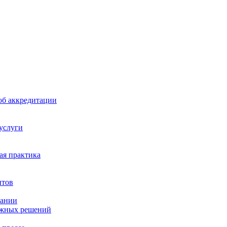
б аккредитации
 услуги
я практика
нтов
пании
ажных решений