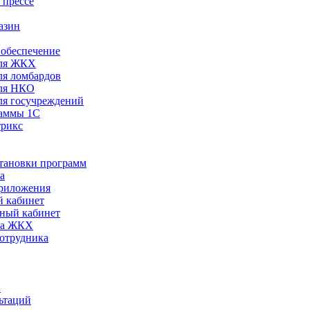
 прессе
азин
обеспечение
ля ЖКХ
я ломбардов
ля НКО
я госучреждений
раммы 1С
трикс
становки программ
а
риложения
 кабинет
ный кабинет
ра ЖКХ
сотрудника
С
ьтаций