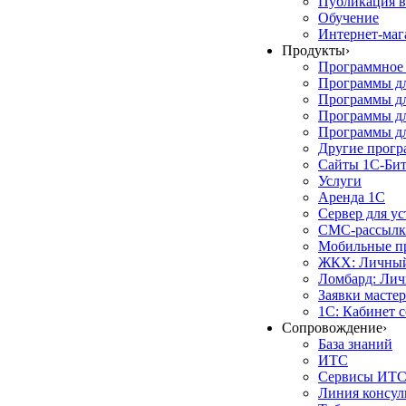
Публикация в
Обучение
Интернет-маг
Продукты
›
Программное 
Программы д
Программы дл
Программы д
Программы дл
Другие прог
Сайты 1С-Би
Услуги
Аренда 1С
Сервер для у
СМС-рассылк
Мобильные п
ЖКХ: Личный
Ломбард: Лич
Заявки масте
1С: Кабинет 
Сопровождение
›
База знаний
ИТС
Сервисы ИТ
Линия консул