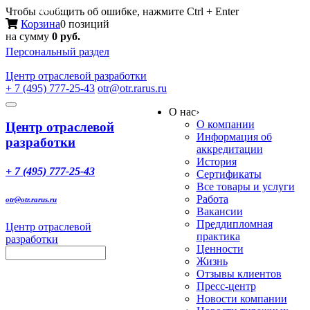
Меню
Чтобы сообщить об ошибке, нажмите Ctrl + Enter
Корзина
0 позиций
на сумму
0 руб.
Персональный раздел
Центр
отраслевой разработки
+ 7 (495) 777-25-43
otr@otr.rarus.ru
Toggle
О нас
›
navigation
О компании
Центр отраслевой
Информация об
разработки
аккредитации
История
+ 7 (495) 777-25-43
Сертификаты
Все товары и услуги
Работа
otr@otr.rarus.ru
Вакансии
Преддипломная
Центр отраслевой
практика
разработки
Ценности
Жизнь
Отзывы клиентов
Пресс-центр
Новости компании