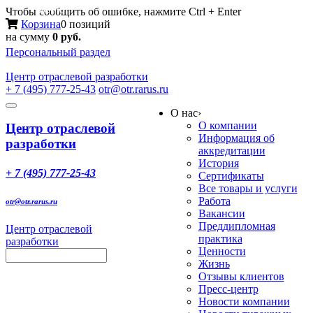
Меню
Чтобы сообщить об ошибке, нажмите Ctrl + Enter
Корзина
0 позиций
на сумму
0 руб.
Персональный раздел
Центр
отраслевой разработки
+ 7 (495) 777-25-43
otr@otr.rarus.ru
Toggle
О нас
›
navigation
О компании
Центр отраслевой
Информация об
разработки
аккредитации
История
+ 7 (495) 777-25-43
Сертификаты
Все товары и услуги
Работа
otr@otr.rarus.ru
Вакансии
Преддипломная
Центр отраслевой
практика
разработки
Ценности
Жизнь
Отзывы клиентов
Пресс-центр
Новости компании