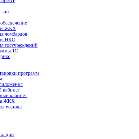
 прессе
азин
обеспечение
ля ЖКХ
я ломбардов
ля НКО
я госучреждений
раммы 1С
трикс
становки программ
а
риложения
 кабинет
ный кабинет
ра ЖКХ
сотрудника
С
ьтаций