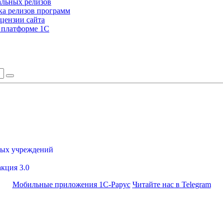
альных релизов
а релизов программ
цензии сайта
а платформе 1С
ных учреждений
акция 3.0
Мобильные приложения 1С-Рарус
Читайте нас в Telegram