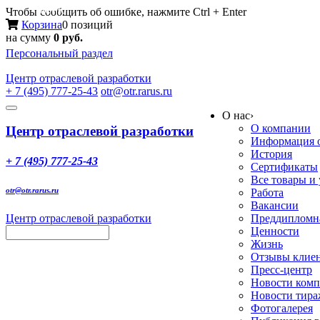
Меню
Чтобы сообщить об ошибке, нажмите Ctrl + Enter
Корзина
0 позиций
на сумму
0 руб.
Персональный раздел
Центр
отраслевой разработки
+ 7 (495) 777-25-43
otr@otr.rarus.ru
Toggle
О нас
›
navigation
О компании
Центр отраслевой разработки
Информация о
История
+ 7 (495) 777-25-43
Сертификаты
Все товары и
otr@otr.rarus.ru
Работа
Вакансии
Центр отраслевой разработки
Преддипломна
Ценности
Жизнь
Отзывы клие
Пресс-центр
Новости ком
Новости тир
Фотогалерея