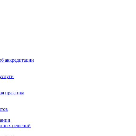
б аккредитации
 услуги
я практика
нтов
пании
ажных решений