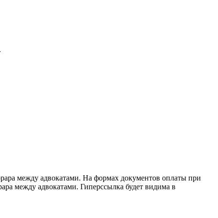
.
орара между адвокатами. На формах документов оплаты при
рара между адвокатами. Гиперссылка будет видима в