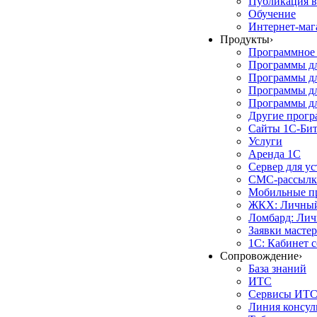
Публикация в
Обучение
Интернет-маг
Продукты
›
Программное 
Программы д
Программы дл
Программы д
Программы дл
Другие прог
Сайты 1С-Би
Услуги
Аренда 1С
Сервер для у
СМС-рассылк
Мобильные п
ЖКХ: Личный
Ломбард: Лич
Заявки масте
1С: Кабинет 
Сопровождение
›
База знаний
ИТС
Сервисы ИТ
Линия консул