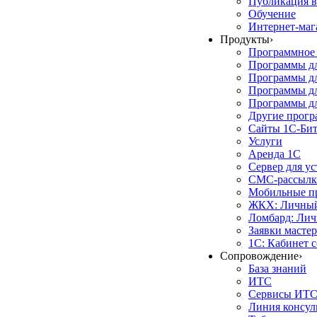
Публикация в
Обучение
Интернет-маг
Продукты
›
Программное 
Программы д
Программы дл
Программы д
Программы дл
Другие прог
Сайты 1С-Би
Услуги
Аренда 1С
Сервер для у
СМС-рассылк
Мобильные п
ЖКХ: Личный
Ломбард: Лич
Заявки масте
1С: Кабинет 
Сопровождение
›
База знаний
ИТС
Сервисы ИТ
Линия консул