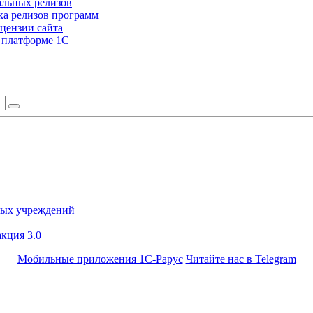
альных релизов
а релизов программ
цензии сайта
а платформе 1С
ных учреждений
акция 3.0
Мобильные приложения 1С-Рарус
Читайте нас в Telegram