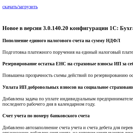
скачать/загрузить
Новое в версии 3.0.140.20 конфигурации 1С: Бух
Пополнение единого налогового счета на сумму НДФЛ
Подготовка платежного поручения на единый налоговый плат
Резервирование остатка ЕНС на страховые взносы ИП за се
Повышена прозрачность схемы действий по резервированию ост
Уплата ИП добровольных взносов на социальное страхован
Добавлена задача по уплате индивидуальным предпринимателе
последнего рабочего дня в календарном году.
Счет учета по номеру банковского счета
Добавлено автозаполнение счета учета и счета дебета для пер
организации добавлен счет учета, на котором учитываются ден