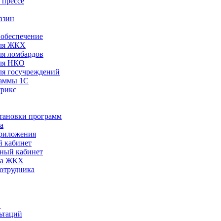
 прессе
азин
обеспечение
ля ЖКХ
я ломбардов
ля НКО
я госучреждений
раммы 1С
трикс
становки программ
а
риложения
 кабинет
ный кабинет
ра ЖКХ
сотрудника
С
ьтаций