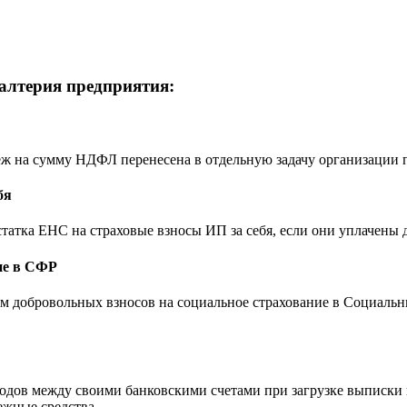
галтерия предприятия:
еж на сумму НДФЛ перенесена в отдельную задачу организации
бя
атка ЕНС на страховые взносы ИП за себя, если они уплачены 
ие в СФР
м добровольных взносов на социальное страхование в Социальн
еводов между своими банковскими счетами при загрузке выписки 
ежные средства.