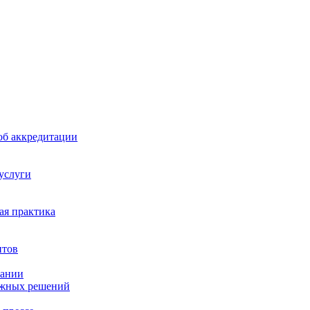
б аккредитации
 услуги
я практика
нтов
пании
ажных решений