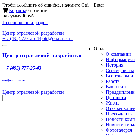
Меню
Чтобы сообщить об ошибке, нажмите Ctrl + Enter
Корзина
0 позиций
на сумму
0 руб.
Персональный раздел
Центр
отраслевой разработки
+ 7 (495) 777-25-43
otr@otr.rarus.ru
Toggle
О нас
›
navigation
О компании
Центр отраслевой разработки
Информация о
История
+ 7 (495) 777-25-43
Сертификаты
Все товары и
otr@otr.rarus.ru
Работа
Вакансии
Центр отраслевой разработки
Преддипломна
Ценности
Жизнь
Отзывы клие
Пресс-центр
Новости ком
Новости тир
Фотогалерея