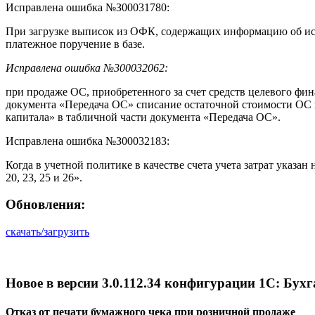
Исправлена ошибка №З00031780:
При загрузке выписок из ОФК, содержащих информацию об исп
платежное поручение в базе.
Исправлена ошибка №300032062:
при продаже ОС, приобретенного за счет средств целевого фи
документа «Передача ОС» списание остаточной стоимости ОС вс
капитала» в табличной части документа «Передача ОС».
Исправлена ошибка №З00032183:
Когда в учетной политике в качестве счета учета затрат указа
20, 23, 25 и 26».
Обновления:
скачать/загрузить
Новое в версии 3.0.112.34 конфигурации 1С: Бух
Отказ от печати бумажного чека при розничной продаже