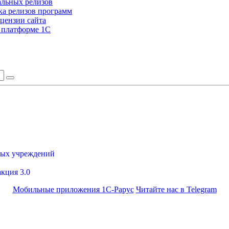
альных релизов
а релизов программ
цензии сайта
а платформе 1С
ных учреждений
акция 3.0
Мобильные приложения 1С-Рарус
Читайте нас в Telegram