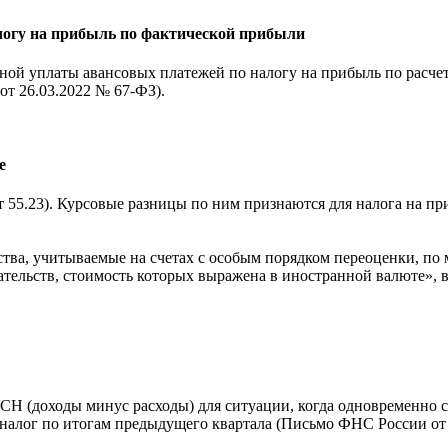
логу на прибыль по фактической прибыли
чной уплаты авансовых платежей по налогу на прибыль по расч
от 26.03.2022 № 67-ФЗ).
е
т 55.23). Курсовые разницы по ним признаются для налога на пр
тва, учитываемые на счетах с особым порядком переоценки, по 
ательств, стоимость которых выражена в иностранной валюте», в
УСН (доходы минус расходы) для ситуации, когда одновременно 
м налог по итогам предыдущего квартала (Письмо ФНС России от