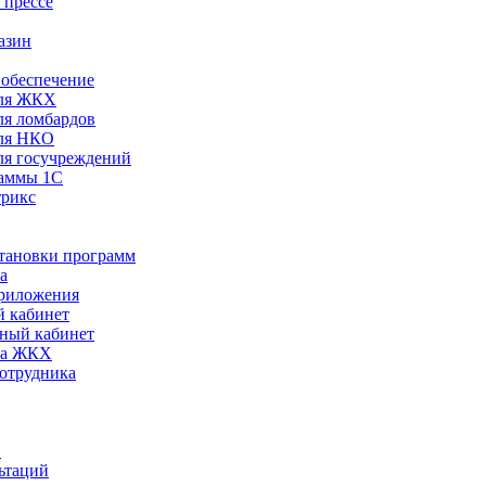
 прессе
азин
обеспечение
ля ЖКХ
я ломбардов
ля НКО
я госучреждений
раммы 1С
трикс
становки программ
а
риложения
 кабинет
ный кабинет
ра ЖКХ
сотрудника
С
ьтаций