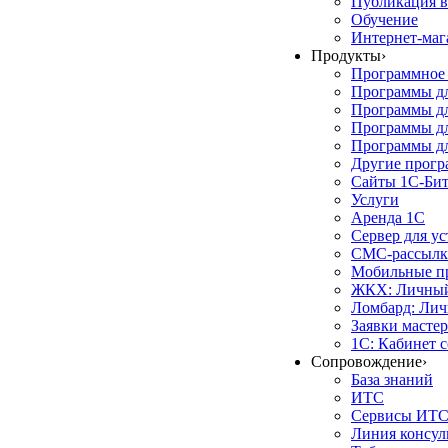
Публикация в
Обучение
Интернет-маг
Продукты
›
Программное 
Программы д
Программы дл
Программы д
Программы дл
Другие прог
Сайты 1С-Би
Услуги
Аренда 1С
Сервер для у
СМС-рассылк
Мобильные п
ЖКХ: Личный
Ломбард: Лич
Заявки масте
1С: Кабинет 
Сопровождение
›
База знаний
ИТС
Сервисы ИТ
Линия консул