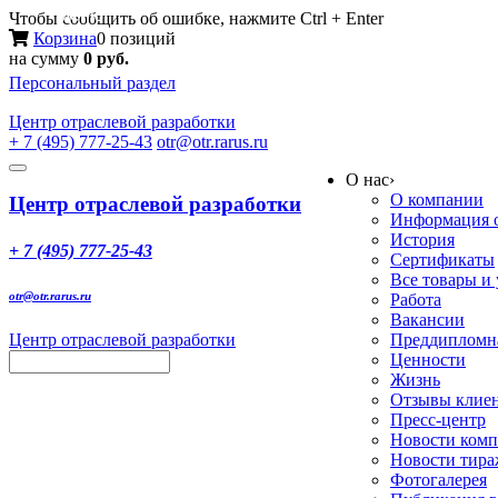
Меню
Чтобы сообщить об ошибке, нажмите Ctrl + Enter
Корзина
0 позиций
на сумму
0 руб.
Персональный раздел
Центр
отраслевой разработки
+ 7 (495) 777-25-43
otr@otr.rarus.ru
Toggle
О нас
›
navigation
О компании
Центр отраслевой разработки
Информация о
История
+ 7 (495) 777-25-43
Сертификаты
Все товары и
otr@otr.rarus.ru
Работа
Вакансии
Центр отраслевой разработки
Преддипломна
Ценности
Жизнь
Отзывы клие
Пресс-центр
Новости ком
Новости тир
Фотогалерея