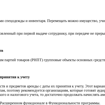
ми спецодежды и инвентаря. Перемещать можно имущество, учи
овленный при первой выдаче сотруднику, при передаче не преры
тв
м партий товаров (РНПТ) групповые объекты основных средств
принятия к учету
тв и предметов аренды с даты их принятия к учету. Этот вариа
ам, поэтому рекомендуется организациям, которые готовят ауди
го и налогового учета, то достаточно продолжать начислять ам
 Расширенном функционале в Функциональности программы.