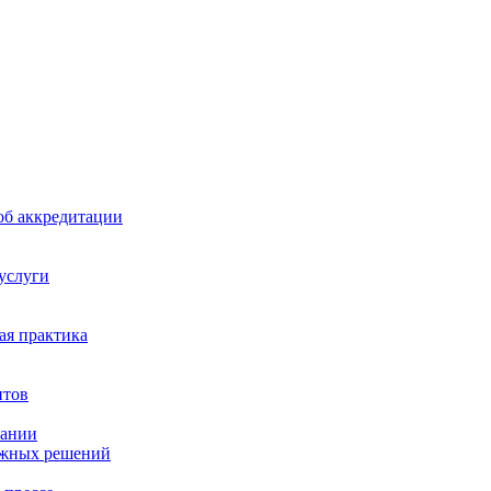
б аккредитации
 услуги
я практика
нтов
пании
ажных решений