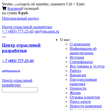
Меню
Чтобы сообщить об ошибке, нажмите Ctrl + Enter
Корзина
0 позиций
на сумму
0 руб.
Персональный раздел
Центр
отраслевой разработки
+ 7 (495) 777-25-43
otr@otr.rarus.ru
Toggle
О нас
›
navigation
О компании
Центр отраслевой
Информация об
разработки
аккредитации
История
+ 7 (495) 777-25-43
Сертификаты
Все товары и услуги
Работа
otr@otr.rarus.ru
Вакансии
Преддипломная
Центр отраслевой
практика
разработки
Ценности
Жизнь
Отзывы клиентов
Пресс-центр
Новости компании