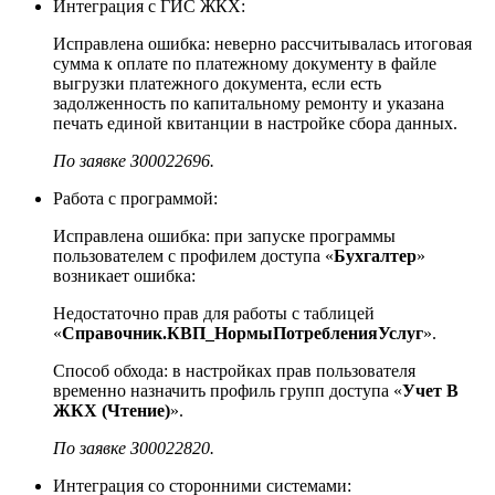
Интеграция с ГИС ЖКХ:
Исправлена ошибка: неверно рассчитывалась итоговая
сумма к оплате по платежному документу в файле
выгрузки платежного документа, если есть
задолженность по капитальному ремонту и указана
печать единой квитанции в настройке сбора данных.
По заявке З00022696.
Работа с программой:
Исправлена ошибка: при запуске программы
пользователем с профилем доступа «
Бухгалтер
»
возникает ошибка:
Недостаточно прав для работы с таблицей
«
Справочник.КВП_НормыПотребленияУслуг
».
Способ обхода: в настройках прав пользователя
временно назначить профиль групп доступа «
Учет В
ЖКХ (Чтение)
».
По заявке З00022820.
Интеграция со сторонними системами: