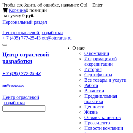
Меню
Чтобы сообщить об ошибке, нажмите Ctrl + Enter
Корзина
0 позиций
на сумму
0 руб.
Персональный раздел
Центр
отраслевой разработки
+ 7 (495) 777-25-43
otr@otr.rarus.ru
Toggle
О нас
›
navigation
О компании
Центр отраслевой
Информация об
разработки
аккредитации
История
+ 7 (495) 777-25-43
Сертификаты
Все товары и услуги
Работа
otr@otr.rarus.ru
Вакансии
Преддипломная
Центр отраслевой
практика
разработки
Ценности
Жизнь
Отзывы клиентов
Пресс-центр
Новости компании