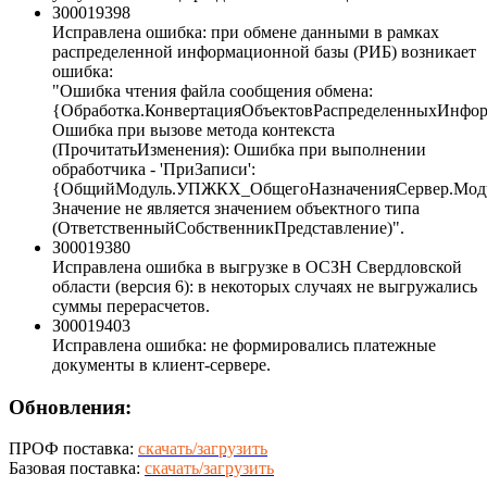
З00019398
Исправлена ошибка: при обмене данными в рамках
распределенной информационной базы (РИБ) возникает
ошибка:
"Ошибка чтения файла сообщения обмена:
{Обработка.КонвертацияОбъектовРаспределенныхИнфор
Ошибка при вызове метода контекста
(ПрочитатьИзменения): Ошибка при выполнении
обработчика - 'ПриЗаписи':
{ОбщийМодуль.УПЖКХ_ОбщегоНазначенияСервер.Модул
Значение не является значением объектного типа
(ОтветственныйСобственникПредставление)".
З00019380
Исправлена ошибка в выгрузке в ОСЗН Свердловской
области (версия 6): в некоторых случаях не выгружались
суммы перерасчетов.
З00019403
Исправлена ошибка: не формировались платежные
документы в клиент-сервере.
Обновления:
ПРОФ поставка:
скачать/загрузить
Базовая поставка:
скачать/загрузить