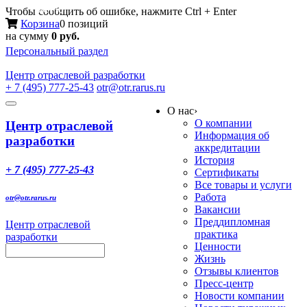
Меню
Чтобы сообщить об ошибке, нажмите Ctrl + Enter
Корзина
0 позиций
на сумму
0 руб.
Персональный раздел
Центр
отраслевой разработки
+ 7 (495) 777-25-43
otr@otr.rarus.ru
Toggle
О нас
›
navigation
О компании
Центр отраслевой
Информация об
разработки
аккредитации
История
+ 7 (495) 777-25-43
Сертификаты
Все товары и услуги
Работа
otr@otr.rarus.ru
Вакансии
Преддипломная
Центр отраслевой
практика
разработки
Ценности
Жизнь
Отзывы клиентов
Пресс-центр
Новости компании