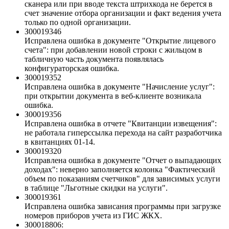
сканера или при вводе текста штрихкода не берется в
счет значение отбора организации и факт ведения учета
только по одной организации.
З00019346
Исправлена ошибка в документе "Открытие лицевого
счета": при добавлении новой строки с жильцом в
табличную часть документа появлялась
конфигураторская ошибка.
З00019352
Исправлена ошибка в документе "Начисление услуг":
при открытии документа в веб-клиенте возникала
ошибка.
З00019356
Исправлена ошибка в отчете "Квитанции извещения":
не работала гиперссылка перехода на сайт разработчика
в квитанциях 01-14.
З00019320
Исправлена ошибка в документе "Отчет о выпадающих
доходах": неверно заполняется колонка "Фактический
объем по показаниям счетчиков" для зависимых услуги
в таблице "Льготные скидки на услуги".
З00019361
Исправлена ошибка зависания программы при загрузке
номеров приборов учета из ГИС ЖКХ.
З00018806: