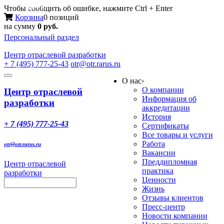
Меню
Чтобы сообщить об ошибке, нажмите Ctrl + Enter
Корзина
0 позиций
на сумму
0 руб.
Персональный раздел
Центр
отраслевой разработки
+ 7 (495) 777-25-43
otr@otr.rarus.ru
Toggle
О нас
›
navigation
О компании
Центр отраслевой
Информация об
разработки
аккредитации
История
+ 7 (495) 777-25-43
Сертификаты
Все товары и услуги
Работа
otr@otr.rarus.ru
Вакансии
Преддипломная
Центр отраслевой
практика
разработки
Ценности
Жизнь
Отзывы клиентов
Пресс-центр
Новости компании