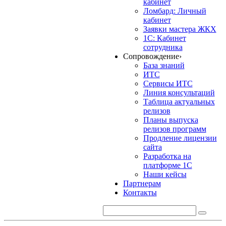
кабинет
Ломбард: Личный
кабинет
Заявки мастера ЖКХ
1С: Кабинет
сотрудника
Сопровождение
›
База знаний
ИТС
Сервисы ИТС
Линия консультаций
Таблица актуальных
релизов
Планы выпуска
релизов программ
Продление лицензии
сайта
Разработка на
платформе 1С
Наши кейсы
Партнерам
Контакты