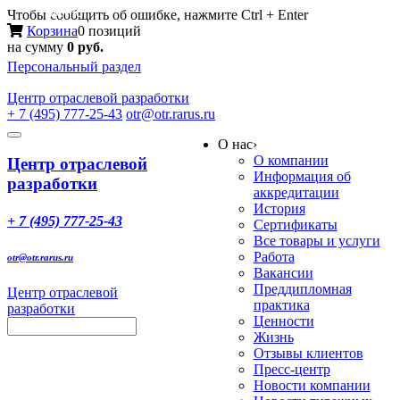
Меню
Чтобы сообщить об ошибке, нажмите Ctrl + Enter
Корзина
0 позиций
на сумму
0 руб.
Персональный раздел
Центр
отраслевой разработки
+ 7 (495) 777-25-43
otr@otr.rarus.ru
Toggle
О нас
›
navigation
О компании
Центр отраслевой
Информация об
разработки
аккредитации
История
+ 7 (495) 777-25-43
Сертификаты
Все товары и услуги
Работа
otr@otr.rarus.ru
Вакансии
Преддипломная
Центр отраслевой
практика
разработки
Ценности
Жизнь
Отзывы клиентов
Пресс-центр
Новости компании