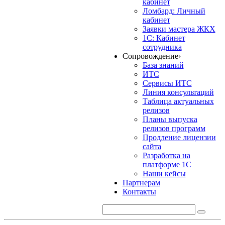
кабинет
Ломбард: Личный
кабинет
Заявки мастера ЖКХ
1С: Кабинет
сотрудника
Сопровождение
›
База знаний
ИТС
Сервисы ИТС
Линия консультаций
Таблица актуальных
релизов
Планы выпуска
релизов программ
Продление лицензии
сайта
Разработка на
платформе 1С
Наши кейсы
Партнерам
Контакты