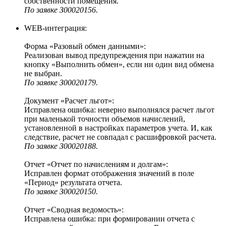
собственности помещения.
По заявке З00020156.
WEB-интеграция:
Форма «Разовый обмен данными»:
Реализован вывод предупреждения при нажатии на
кнопку «Выполнить обмен», если ни один вид обмена
не выбран.
По заявке З00020179.
Документ «Расчет льгот»:
Исправлена ошибка: неверно выполнялся расчет льгот
при маленькой точности объемов начислений,
установленной в настройках параметров учета. И, как
следствие, расчет не совпадал с расшифровкой расчета.
По заявке З00020188.
Отчет «Отчет по начислениям и долгам»:
Исправлен формат отображения значений в поле
«Период» результата отчета.
По заявке З00020150.
Отчет «Сводная ведомость»:
Исправлена ошибка: при формировании отчета с