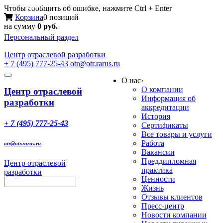
Меню
Чтобы сообщить об ошибке, нажмите Ctrl + Enter
Корзина
0 позиций
на сумму
0 руб.
Персональный раздел
Центр
отраслевой разработки
+ 7 (495) 777-25-43
otr@otr.rarus.ru
Toggle
О нас
›
navigation
О компании
Центр отраслевой
Информация об
разработки
аккредитации
История
+ 7 (495) 777-25-43
Сертификаты
Все товары и услуги
Работа
otr@otr.rarus.ru
Вакансии
Преддипломная
Центр отраслевой
практика
разработки
Ценности
Жизнь
Отзывы клиентов
Пресс-центр
Новости компании