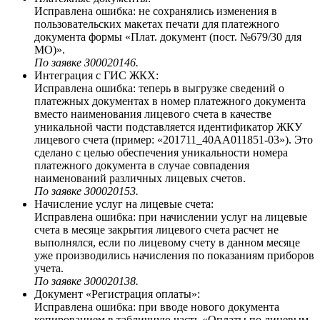
Исправлена ошибка: не сохранялись изменения в
пользовательских макетах печати для платежного
документа формы «Плат. документ (пост. №679/30 для
МО)».
По заявке З00020146.
Интеграция с ГИС ЖКХ:
Исправлена ошибка: теперь в выгрузке сведений о
платежных документах в номер платежного документа
вместо наименования лицевого счета в качестве
уникальной части подставляется идентификатор ЖКУ
лицевого счета (пример: «201711_40АА011851-03»). Это
сделано с целью обеспечения уникальности номера
платежного документа в случае совпадения
наименований различных лицевых счетов.
По заявке З00020153.
Начисление услуг на лицевые счета:
Исправлена ошибка: при начислении услуг на лицевые
счета в месяце закрытия лицевого счета расчет не
выполнялся, если по лицевому счету в данном месяце
уже производились начисления по показаниям приборов
учета.
По заявке З00020138.
Документ «Регистрация оплаты»:
Исправлена ошибка: при вводе нового документа
копированием в табличную часть «Оплаты по лицевым