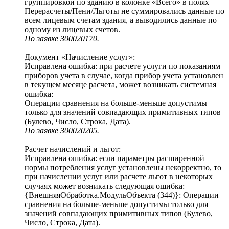
группировкой по зданию в колонке «Всего» в полях
Перерасчеты/Пени/Льготы не суммировались данные по
всем лицевым счетам здания, а выводились данные по
одному из лицевых счетов.
По заявке З00020170.
Документ «Начисление услуг»:
Исправлена ошибка: при расчете услуги по показаниям
приборов учета в случае, когда прибор учета установлен
в текущем месяце расчета, может возникать системная
ошибка:
Операции сравнения на больше-меньше допустимы
только для значений совпадающих примитивных типов
(Булево, Число, Строка, Дата).
По заявке З00020205.
Расчет начислений и льгот:
Исправлена ошибка: если параметры расширенной
нормы потребления услуг установлены некорректно, то
при начислении услуг или расчете льгот в некоторых
случаях может возникать следующая ошибка:
{ВнешняяОбработка.МодульОбъекта (344)}: Операции
сравнения на больше-меньше допустимы только для
значений совпадающих примитивных типов (Булево,
Число, Строка, Дата).