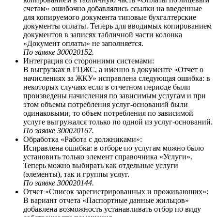
счетам» ошибочно добавлялись ссылки на введенные
для копируемого документа типовые бухгалтерские
документы оплаты. Теперь для вводимых копированием
документов в записях табличной части колонка
«Документ оплаты» не заполняется.
По заявке З00020152.
Интеграция со сторонними системами:
В выгрузках в ГЦЖС, а именно в документе «Отчет о
начислениях за ЖКУ» исправлена следующая ошибка: в
некоторых случаях если в отчетном периоде были
произведены начисления по зависимым услугам и при
этом объемы потребления услуг-оснований были
одинаковыми, то объем потребления по зависимой
услуге выгружался только по одной из услуг-оснований.
По заявке З00020167.
Обработка «Работа с должниками»:
Исправлена ошибка: в отборе по услугам можно было
установить только элемент справочника «Услуги».
Теперь можно выбирать как отдельные услуги
(элементы), так и группы услуг.
По заявке З00020144.
Отчет «Список зарегистрированных и проживающих»:
В вариант отчета «Паспортные данные жильцов»
добавлена возможность устанавливать отбор по виду