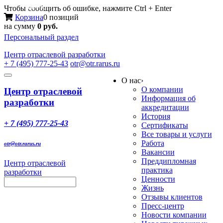
Меню
Чтобы сообщить об ошибке, нажмите Ctrl + Enter
Корзина
0 позиций
на сумму
0 руб.
Персональный раздел
Центр
отраслевой разработки
+ 7 (495) 777-25-43
otr@otr.rarus.ru
Toggle
О нас
›
navigation
О компании
Центр отраслевой
Информация об
разработки
аккредитации
История
+ 7 (495) 777-25-43
Сертификаты
Все товары и услуги
Работа
otr@otr.rarus.ru
Вакансии
Преддипломная
Центр отраслевой
практика
разработки
Ценности
Жизнь
Отзывы клиентов
Пресс-центр
Новости компании