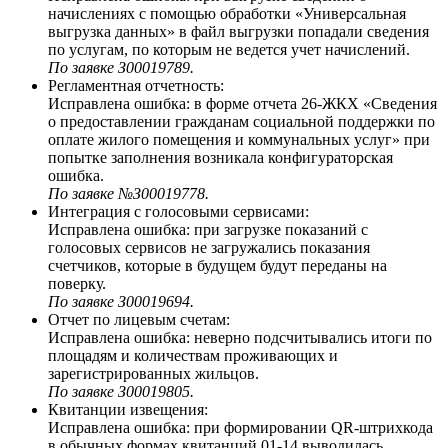
начислениях с помощью обработки «Универсальная
выгрузка данных» в файл выгрузки попадали сведения
по услугам, по которым не ведется учет начислений.
По заявке З00019789.
Регламентная отчетность:
Исправлена ошибка: в форме отчета 26-ЖКХ «Сведения
о предоставлении гражданам социальной поддержки по
оплате жилого помещения и коммунальных услуг» при
попытке заполнения возникала конфигураторская
ошибка.
По заявке №З00019778.
Интеграция с голосовыми сервисами:
Исправлена ошибка: при загрузке показаний с
голосовых сервисов не загружались показания
счетчиков, которые в будущем будут переданы на
поверку.
По заявке З00019694.
Отчет по лицевым счетам:
Исправлена ошибка: неверно подсчитывались итоги по
площадям и количествам проживающих и
зарегистрированных жильцов.
По заявке З00019805.
Квитанции извещения:
Исправлена ошибка: при формировании QR-штрихкода
в обычных формах квитанций 01-14 выводилась