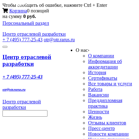
Меню
Чтобы сообщить об ошибке, нажмите Ctrl + Enter
Корзина
0 позиций
на сумму
0 руб.
Персональный раздел
Центр
отраслевой разработки
+ 7 (495) 777-25-43
otr@otr.rarus.ru
Toggle
О нас
›
navigation
О компании
Центр отраслевой
Информация об
разработки
аккредитации
История
+ 7 (495) 777-25-43
Сертификаты
Все товары и услуги
Работа
otr@otr.rarus.ru
Вакансии
Преддипломная
Центр отраслевой
практика
разработки
Ценности
Жизнь
Отзывы клиентов
Пресс-центр
Новости компании