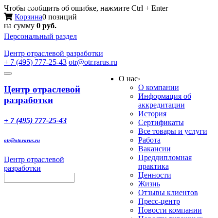
Меню
Чтобы сообщить об ошибке, нажмите Ctrl + Enter
Корзина
0 позиций
на сумму
0 руб.
Персональный раздел
Центр
отраслевой разработки
+ 7 (495) 777-25-43
otr@otr.rarus.ru
Toggle
О нас
›
navigation
О компании
Центр отраслевой
Информация об
разработки
аккредитации
История
+ 7 (495) 777-25-43
Сертификаты
Все товары и услуги
Работа
otr@otr.rarus.ru
Вакансии
Преддипломная
Центр отраслевой
практика
разработки
Ценности
Жизнь
Отзывы клиентов
Пресс-центр
Новости компании