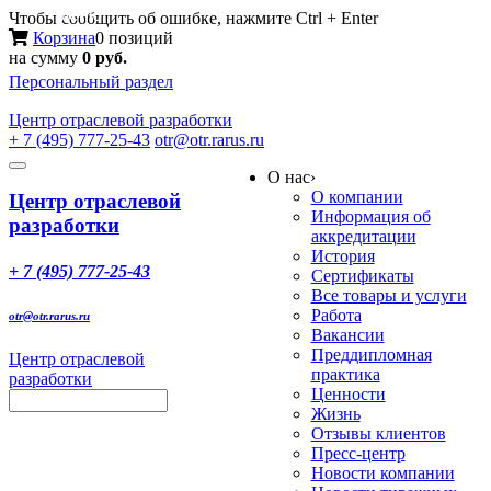
Меню
Чтобы сообщить об ошибке, нажмите Ctrl + Enter
Корзина
0 позиций
на сумму
0 руб.
Персональный раздел
Центр
отраслевой разработки
+ 7 (495) 777-25-43
otr@otr.rarus.ru
Toggle
О нас
›
navigation
О компании
Центр отраслевой
Информация об
разработки
аккредитации
История
+ 7 (495) 777-25-43
Сертификаты
Все товары и услуги
Работа
otr@otr.rarus.ru
Вакансии
Преддипломная
Центр отраслевой
практика
разработки
Ценности
Жизнь
Отзывы клиентов
Пресс-центр
Новости компании