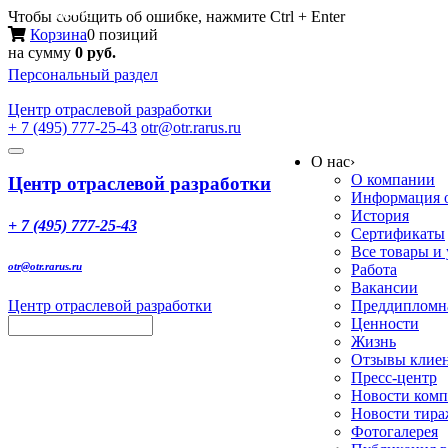
Меню
Чтобы сообщить об ошибке, нажмите Ctrl + Enter
Корзина
0 позиций
на сумму
0 руб.
Персональный раздел
Центр
отраслевой разработки
+ 7 (495) 777-25-43
otr@otr.rarus.ru
Toggle
О нас
›
navigation
О компании
Центр отраслевой разработки
Информация о
История
+ 7 (495) 777-25-43
Сертификаты
Все товары и
otr@otr.rarus.ru
Работа
Вакансии
Центр отраслевой разработки
Преддипломна
Ценности
Жизнь
Отзывы клие
Пресс-центр
Новости ком
Новости тир
Фотогалерея