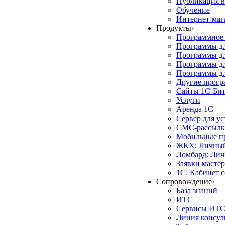
Публикация в
Обучение
Интернет-маг
Продукты
›
Программное 
Программы д
Программы дл
Программы д
Программы дл
Другие прог
Сайты 1С-Би
Услуги
Аренда 1С
Сервер для у
СМС-рассылк
Мобильные п
ЖКХ: Личный
Ломбард: Лич
Заявки масте
1С: Кабинет 
Сопровождение
›
База знаний
ИТС
Сервисы ИТ
Линия консул