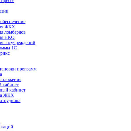
 прессе
азин
обеспечение
ля ЖКХ
я ломбардов
ля НКО
я госучреждений
раммы 1С
трикс
становки программ
а
риложения
 кабинет
ный кабинет
ра ЖКХ
сотрудника
С
ьтаций