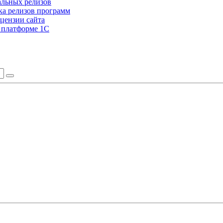
альных релизов
а релизов программ
цензии сайта
а платформе 1С