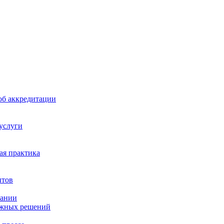
б аккредитации
 услуги
я практика
нтов
пании
ажных решений