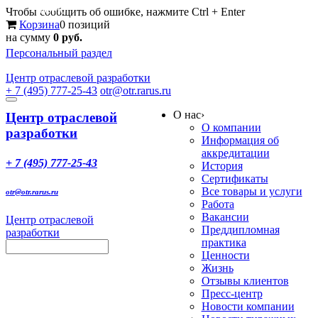
Меню
Чтобы сообщить об ошибке, нажмите Ctrl + Enter
Корзина
0 позиций
на сумму
0 руб.
Персональный раздел
Центр
отраслевой разработки
+ 7 (495) 777-25-43
otr@otr.rarus.ru
Toggle
О нас
›
navigation
Центр отраслевой
О компании
разработки
Информация об
аккредитации
+ 7 (495) 777-25-43
История
Сертификаты
Все товары и услуги
otr@otr.rarus.ru
Работа
Вакансии
Центр отраслевой
Преддипломная
разработки
практика
Ценности
Жизнь
Отзывы клиентов
Пресс-центр
Новости компании