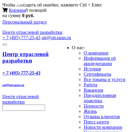
Меню
Чтобы сообщить об ошибке, нажмите Ctrl + Enter
Корзина
0 позиций
на сумму
0 руб.
Персональный раздел
Центр
отраслевой разработки
+ 7 (495) 777-25-43
otr@otr.rarus.ru
Toggle
О нас
›
navigation
О компании
Центр отраслевой
Информация об
разработки
аккредитации
История
+ 7 (495) 777-25-43
Сертификаты
Все товары и услуги
Работа
otr@otr.rarus.ru
Вакансии
Преддипломная
Центр отраслевой
практика
разработки
Ценности
Жизнь
Отзывы клиентов
Пресс-центр
Новости компании