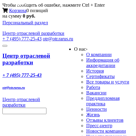
Меню
Чтобы сообщить об ошибке, нажмите Ctrl + Enter
Корзина
0 позиций
на сумму
0 руб.
Персональный раздел
Центр
отраслевой разработки
+ 7 (495) 777-25-43
otr@otr.rarus.ru
Toggle
О нас
›
navigation
О компании
Центр отраслевой
Информация об
разработки
аккредитации
История
+ 7 (495) 777-25-43
Сертификаты
Все товары и услуги
Работа
otr@otr.rarus.ru
Вакансии
Преддипломная
Центр отраслевой
практика
разработки
Ценности
Жизнь
Отзывы клиентов
Пресс-центр
Новости компании