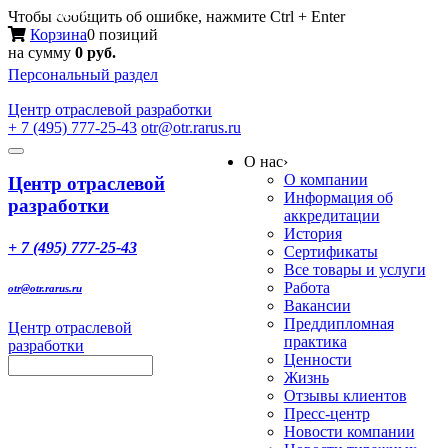
Меню
Чтобы сообщить об ошибке, нажмите Ctrl + Enter
Корзина
0 позиций
на сумму
0 руб.
Персональный раздел
Центр
отраслевой разработки
+ 7 (495) 777-25-43
otr@otr.rarus.ru
Toggle
О нас
›
navigation
О компании
Центр отраслевой
Информация об
разработки
аккредитации
История
+ 7 (495) 777-25-43
Сертификаты
Все товары и услуги
Работа
otr@otr.rarus.ru
Вакансии
Преддипломная
Центр отраслевой
практика
разработки
Ценности
Жизнь
Отзывы клиентов
Пресс-центр
Новости компании