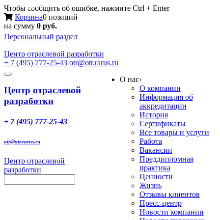
Меню
Чтобы сообщить об ошибке, нажмите Ctrl + Enter
Корзина
0 позиций
на сумму
0 руб.
Персональный раздел
Центр
отраслевой разработки
+ 7 (495) 777-25-43
otr@otr.rarus.ru
Toggle
О нас
›
navigation
О компании
Центр отраслевой
Информация об
разработки
аккредитации
История
+ 7 (495) 777-25-43
Сертификаты
Все товары и услуги
Работа
otr@otr.rarus.ru
Вакансии
Преддипломная
Центр отраслевой
практика
разработки
Ценности
Жизнь
Отзывы клиентов
Пресс-центр
Новости компании