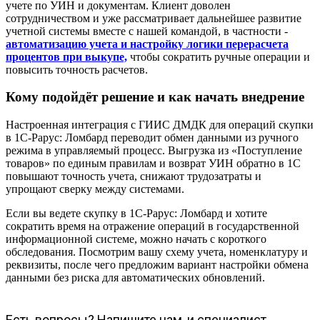
учете по УИН и документам. Клиент доволен
сотрудничеством и уже рассматривает дальнейшее развитие
учетной системы вместе с нашей командой, в частности -
автоматизацию учета и настройку логики перерасчета
процентов при выкупе,
чтобы сократить ручные операции и
повысить точность расчетов.
Кому подойдёт решение и как начать внедрение
Настроенная интеграция с ГИИС ДМДК для операций скупки
в 1С-Рарус: Ломбард переводит обмен данными из ручного
режима в управляемый процесс. Выгрузка из «Поступление
товаров» по единым правилам и возврат УИН обратно в 1С
повышают точность учета, снижают трудозатраты и
упрощают сверку между системами.
Если вы ведете скупку в 1С-Рарус: Ломбард и хотите
сократить время на отражение операций в государственной
информационной системе, можно начать с короткого
обследования. Посмотрим вашу схему учета, номенклатуру и
реквизиты, после чего предложим вариант настройки обмена
данными без риска для автоматических обновлений.
Есть вопросы? Напишите нам, и специалист