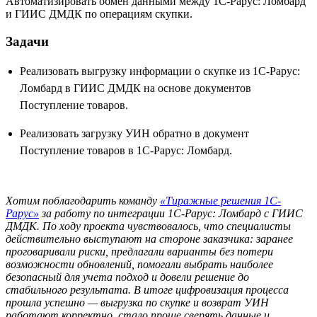
Автоматизировать обмен данными между 1С-Рарус: Ломбард
и ГИИС ДМДК по операциям скупки.
Задачи
Реализовать выгрузку информации о скупке из 1С-Рарус:
Ломбард в ГИИС ДМДК на основе документов
Поступление товаров.
Реализовать загрузку УИН обратно в документ
Поступление товаров в 1С-Рарус: Ломбард.
Хотим поблагодарить команду
«Тиражные решения 1С-
Рарус»
за работу по интеграции 1С-Рарус: Ломбард с ГИИС
ДМДК. По ходу проекта чувствовалось, что специалисты
действительно выступают на стороне заказчика: заранее
проговаривали риски, предлагали варианты без потери
возможности обновлений, помогали выбрать наиболее
безопасный для учета подход и довели решение до
стабильного результата. В итоге цифровизация процесса
прошла успешно — выгрузка по скупке и возврат УИН
работают корректно, стало проще сверять данные и