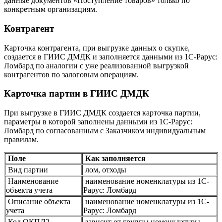
данные документов «Поступление товаров» только по
конкретным организациям.
Контрагент
Карточка контрагента, при выгрузке данных о скупке,
создается в ГИИС ДМДК и заполняется данными из 1С-Рарус:
Ломбард по аналогии с уже реализованной выгрузкой
контрагентов по залоговым операциям.
Карточка партии в ГИИС ДМДК
При выгрузке в ГИИС ДМДК создается карточка партии,
параметры в которой заполнены данными из 1С-Рарус:
Ломбард по согласованным с Заказчиком индивидуальным
правилам.
Поле
Как заполняется
Вид партии
лом, отходы
Наименование
наименование номенклатуры из 1С-
объекта учета
Рарус: Ломбард
Описание объекта
наименование номенклатуры из 1С-
учета
Рарус: Ломбард
Код ОКПД2
зависит от группы номенклатуры