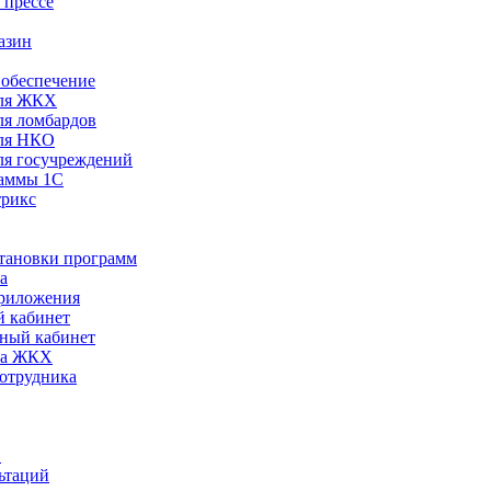
 прессе
азин
обеспечение
ля ЖКХ
я ломбардов
ля НКО
я госучреждений
раммы 1С
трикс
становки программ
а
риложения
 кабинет
ный кабинет
ра ЖКХ
сотрудника
С
ьтаций