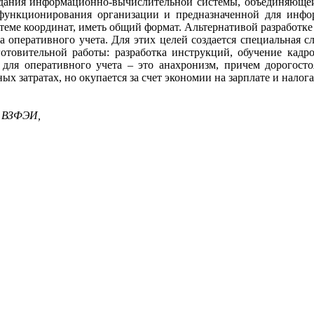
дания информационно-вычислительной системы, объединяющей 
функционирования организации и предназначенной для инфо
еме координат, иметь общий формат. Альтернативой разработке
ма оперативного учета. Для этих целей создается специальная с
готовительной работы: разработка инструкций, обучение кадр
 для оперативного учета – это анахронизм, причем дорогост
х затратах, но окупается за счет экономии на зарплате и налог
а ВЗФЭИ,