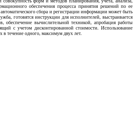
совокупность форм и методов планирования, учета, анализа,
рмационного обеспечения процесса принятия решений по ее
 автоматического сбора и регистрации информации может быть
лужба, готовятся инструкции для исполнителей, выстраивается
ов, обеспечение вычислительной техникой, апробация работы
оящий с учетом дисконтированной стоимости. Использование
ах в течение одного, максимум двух лет.