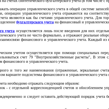
на счетах синтетического бухгалтерского учета (в том числе с
ажать операции управленческого учета в общей системе записей
и, операции управленческого учета отражаются на соответству
счета являются как бы счетами управленческого учета. Для то
разделение
бухгалтерского учета
на финансовый и управленчески
го учета
осуществляется лишь после введения для них отдельн
ленческого учета не чисто формально, а отражают реальные обор
взаимосвязи финансового и управленческого учета. Каждый из н
ческим учетом осуществляется при помощи специальных переда
льзоваться счет 79 "Внутрихозяйственные расчеты", В этом сл
ем финансового и управленческого учета.
ного и того же наименования (отраженные, зеркальные счета
ном варианте подсистемы финансового и управленческого учета
учета необходимо отражать следующим образом:
к - с отдельной корреспонденцией счетов и обособлением упр
ждевременно и следует оставить действующий порядок учета бе