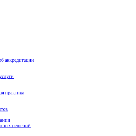
б аккредитации
 услуги
я практика
нтов
пании
ажных решений