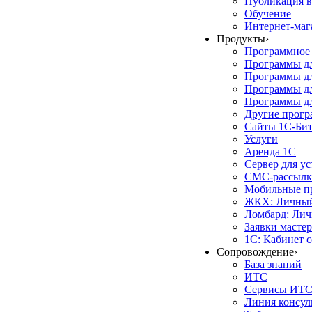
Публикация в
Обучение
Интернет-маг
Продукты
›
Программное 
Программы д
Программы дл
Программы д
Программы дл
Другие прог
Сайты 1С-Би
Услуги
Аренда 1С
Сервер для у
СМС-рассылк
Мобильные п
ЖКХ: Личный
Ломбард: Лич
Заявки масте
1С: Кабинет 
Сопровождение
›
База знаний
ИТС
Сервисы ИТ
Линия консул