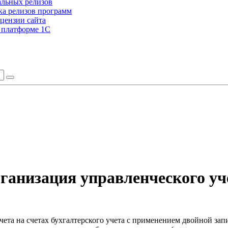
альных релизов
а релизов программ
цензии сайта
а платформе 1С
ганизация управленческого уч
та на счетах бухгалтерского учета с применением двойной записи