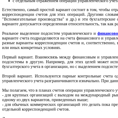
с отдельным отражением операций управленческого учета 
Естественно, самый простой вариант состоит в том, чтобы отр
корреспонденции счетов для этих операций. Другими словам
"Вспомогательные производства" и др.) и эти бухгалтерские 
варианте допускается определенная относительность, так как 
Реальное выделение подсистем управленческого и
финансово
варианте счета подразделяются на счета финансового и управ
разные варианты корреспонденции счетов и, соответственно, 
или иных конкретных условиях.
Первый вариант. Взаимосвязь между финансовым и управлен
подсистемы в другую. Например, для этих целей может испо
бухгалтерского учета в организации, но с выделением подсист
Второй вариант. Используются парные контрольные счета од
управленческого учета разграничиваются изначально. При дан
Мы полагаем, что в планах счетов операции управленческого 
- для крупных организаций с выходом на международный рыно
одному из двух вариантов, приведенных выше;
- для обычных коммерческих организаций это делать пока пре
отдельной корреспонденцией счетов.