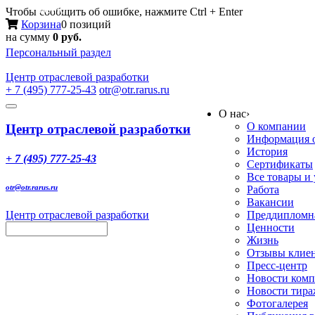
Меню
Чтобы сообщить об ошибке, нажмите Ctrl + Enter
Корзина
0 позиций
на сумму
0 руб.
Персональный раздел
Центр
отраслевой разработки
+ 7 (495) 777-25-43
otr@otr.rarus.ru
Toggle
О нас
›
navigation
О компании
Центр отраслевой разработки
Информация о
История
+ 7 (495) 777-25-43
Сертификаты
Все товары и
otr@otr.rarus.ru
Работа
Вакансии
Центр отраслевой разработки
Преддипломна
Ценности
Жизнь
Отзывы клие
Пресс-центр
Новости ком
Новости тир
Фотогалерея