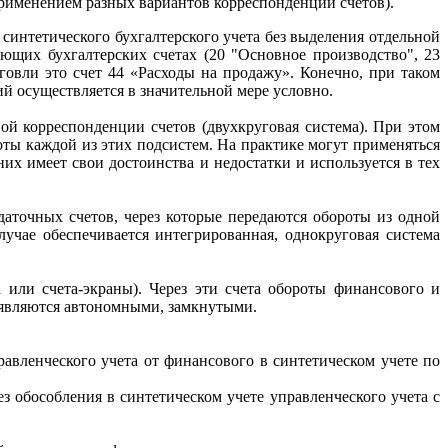
 применением разных вариантов корреспонденции счетов).
 синтетического бухгалтерского учета без выделения отдельной
ющих бухгалтерских счетах (20 "Основное производство", 23
рговли это счет 44 «Расходы на продажу». Конечно, при таком
й осуществляется в значительной мере условно.
ой корреспонденции счетов (двухкруговая система). При этом
оты каждой из этих подсистем. На практике могут применяться
их имеет свои достоинства и недостатки и используется в тех
точных счетов, через которые передаются обороты из одной
учае обеспечивается интегрированная, однокруговая система
 или счета-экраны). Через эти счета обороты финансового и
 являются автономными, замкнутыми.
авленческого учета от финансового в синтетическом учете по
з обособления в синтетическом учете управленческого учета с