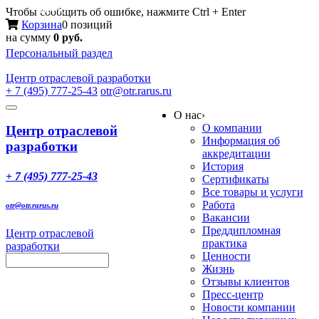
Меню
Чтобы сообщить об ошибке, нажмите Ctrl + Enter
Корзина
0 позиций
на сумму
0 руб.
Персональный раздел
Центр
отраслевой разработки
+ 7 (495) 777-25-43
otr@otr.rarus.ru
Toggle
О нас
›
navigation
О компании
Центр отраслевой
Информация об
разработки
аккредитации
История
+ 7 (495) 777-25-43
Сертификаты
Все товары и услуги
Работа
otr@otr.rarus.ru
Вакансии
Преддипломная
Центр отраслевой
практика
разработки
Ценности
Жизнь
Отзывы клиентов
Пресс-центр
Новости компании