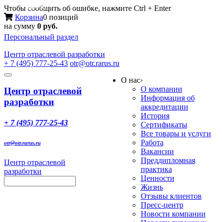
Меню
Чтобы сообщить об ошибке, нажмите Ctrl + Enter
Корзина
0 позиций
на сумму
0 руб.
Персональный раздел
Центр
отраслевой разработки
+ 7 (495) 777-25-43
otr@otr.rarus.ru
Toggle
О нас
›
navigation
О компании
Центр отраслевой
Информация об
разработки
аккредитации
История
+ 7 (495) 777-25-43
Сертификаты
Все товары и услуги
Работа
otr@otr.rarus.ru
Вакансии
Преддипломная
Центр отраслевой
практика
разработки
Ценности
Жизнь
Отзывы клиентов
Пресс-центр
Новости компании