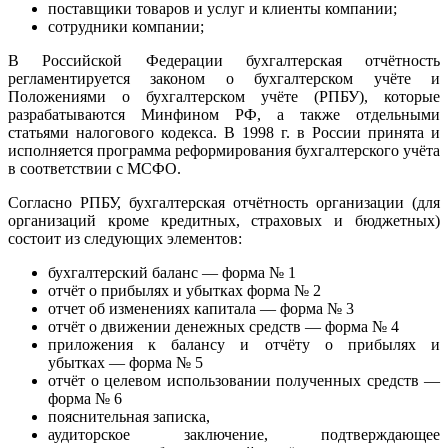
поставщики товаров и услуг и клиенты компании;
сотрудники компании;
В
Российской Федерации
бухгалтерская отчётность
регламентируется законом о бухгалтерском учёте и
Положениями о бухгалтерском учёте
(РПБУ), которые
разрабатываются
Минфином РФ
, а также отдельными
статьями налогового кодекса. В
1998
г. в России принята и
исполняется программа реформирования бухгалтерского учёта
в соответствии с
МСФО
.
Согласно РПБУ, бухгалтерская отчётность организации (для
организаций кроме кредитных, страховых и бюджетных)
состоит из следующих элементов:
бухгалтерский баланс
— форма № 1
отчёт о прибылях и убытках
форма № 2
отчет об изменениях капитала
— форма № 3
отчёт о движении денежных средств
— форма № 4
приложения к балансу и отчёту о прибылях и
убытках — форма № 5
отчёт о целевом использовании полученных средств —
форма № 6
пояснительная записка,
аудиторское заключение, подтверждающее