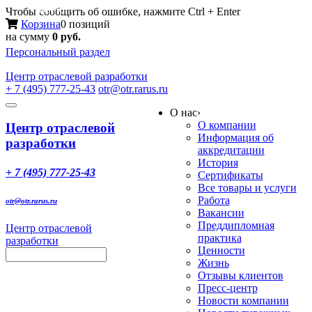
Меню
Чтобы сообщить об ошибке, нажмите Ctrl + Enter
Корзина
0 позиций
на сумму
0 руб.
Персональный раздел
Центр
отраслевой разработки
+ 7 (495) 777-25-43
otr@otr.rarus.ru
Toggle
О нас
›
navigation
О компании
Центр отраслевой
Информация об
разработки
аккредитации
История
+ 7 (495) 777-25-43
Сертификаты
Все товары и услуги
Работа
otr@otr.rarus.ru
Вакансии
Преддипломная
Центр отраслевой
практика
разработки
Ценности
Жизнь
Отзывы клиентов
Пресс-центр
Новости компании