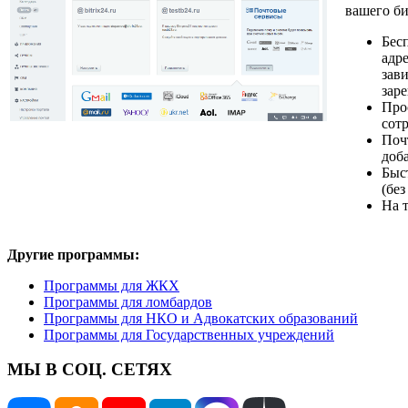
вашего би
Бес
адр
зави
зар
Про
сот
Поч
доб
Быс
(бе
На 
Другие программы:
Программы для ЖКХ
Программы для ломбардов
Программы для НКО и Адвокатских образований
Программы для Государственных учреждений
МЫ В СОЦ. СЕТЯХ