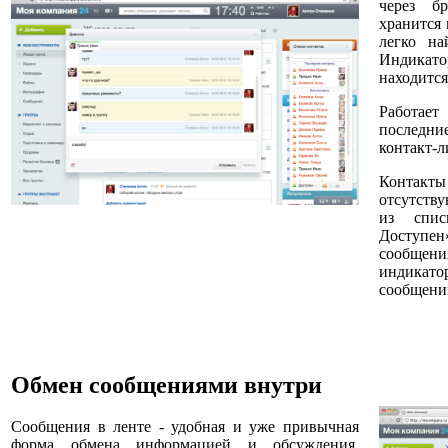
через б
хранится
легко на
Индикато
находится
Работае
последн
контакт-л
Контак
отсутств
из спис
Доступен
сообщен
индикат
сообщени
Обмен сообщениями внутри
Сообщения в ленте - удобная и уже привычная
форма обмена информацией и обсуждения.