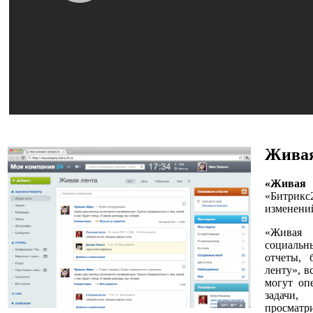
Живая
«Живая 
«Битрик
изменени
«Живая 
социальн
отчеты, 
ленту», в
могут оп
задачи
просматр