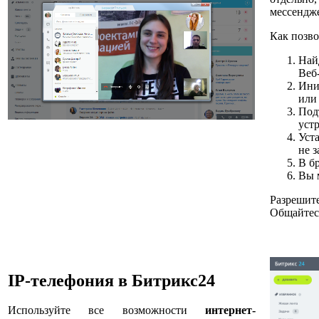
мессендже
Как позв
Най
Веб
Ини
или
Под
уст
Уст
не 
В б
Вы 
Разрешите
Общайтесь
IP-телефония в Битрикс24
Используйте все возможности
интернет-