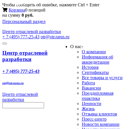
Меню
Чтобы сообщить об ошибке, нажмите Ctrl + Enter
Корзина
0 позиций
на сумму
0 руб.
Персональный раздел
Центр
отраслевой разработки
+ 7 (495) 777-25-43
otr@otr.rarus.ru
Toggle
О нас
›
navigation
О компании
Центр отраслевой
Информация об
разработки
аккредитации
История
+ 7 (495) 777-25-43
Сертификаты
Все товары и услуги
Работа
otr@otr.rarus.ru
Вакансии
Преддипломная
Центр отраслевой
практика
разработки
Ценности
Жизнь
Отзывы клиентов
Пресс-центр
Новости компании