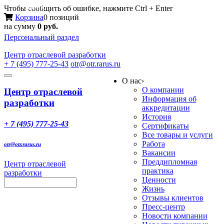
Меню
Чтобы сообщить об ошибке, нажмите Ctrl + Enter
Корзина
0 позиций
на сумму
0 руб.
Персональный раздел
Центр
отраслевой разработки
+ 7 (495) 777-25-43
otr@otr.rarus.ru
Toggle
О нас
›
navigation
О компании
Центр отраслевой
Информация об
разработки
аккредитации
История
+ 7 (495) 777-25-43
Сертификаты
Все товары и услуги
Работа
otr@otr.rarus.ru
Вакансии
Преддипломная
Центр отраслевой
практика
разработки
Ценности
Жизнь
Отзывы клиентов
Пресс-центр
Новости компании