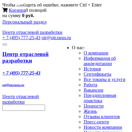
Меню
Чтобы сообщить об ошибке, нажмите Ctrl + Enter
Корзина
0 позиций
на сумму
0 руб.
Персональный раздел
Центр
отраслевой разработки
+ 7 (495) 777-25-43
otr@otr.rarus.ru
Toggle
О нас
›
navigation
О компании
Центр отраслевой
Информация об
разработки
аккредитации
История
+ 7 (495) 777-25-43
Сертификаты
Все товары и услуги
Работа
otr@otr.rarus.ru
Вакансии
Преддипломная
Центр отраслевой
практика
разработки
Ценности
Жизнь
Отзывы клиентов
Пресс-центр
Новости компании